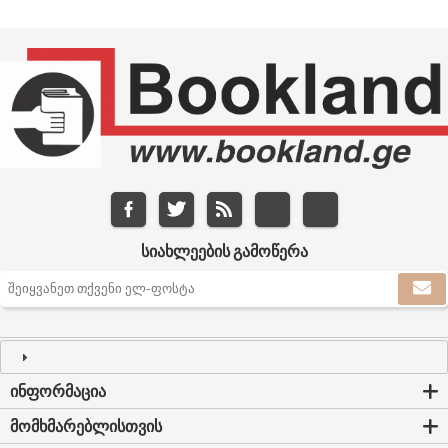
ᲡᲘᲐᲮᲚᲔᲔᲑᲘᲡ ᲒᲐᲛᲝᲬᲔᲠᲐ
ᲘᲜᲤᲝᲠᲛᲐᲪᲘᲐ
ᲛᲝᲛᲮᲛᲐᲠᲔᲑᲚᲘᲡᲗᲕᲘᲡ