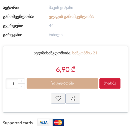
ავტორი:
მაკის ციტასი
გამომცემლობა:
ᲔᲚᲤᲘᲡ ᲒᲐᲛᲝᲛᲪᲔᲛᲚᲝᲑᲐ
გვერდები:
44
გარეკანი:
რბილი
ხელმისაწვდომობა:
საწყობშია 21
6,90 ₾
+
ᲙᲐᲚᲐᲗᲐᲨᲘ
ᲨᲔᲘᲫᲘᲜᲔ
-
Supported cards