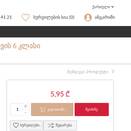
 41 21
Სურვილების Სია
(0)
Ანგარიში
ᲕᲘᲡ 6 ᲙᲚᲐᲡᲘ
ᲨᲔᲛᲓᲔᲒᲘ ᲞᲠᲝᲓᲣᲥᲢᲘ
5,95 ₾
+
ᲙᲐᲚᲐᲗᲐᲨᲘ
ᲨᲔᲘᲫᲘᲜᲔ
-
სურვილების სია
შედარება