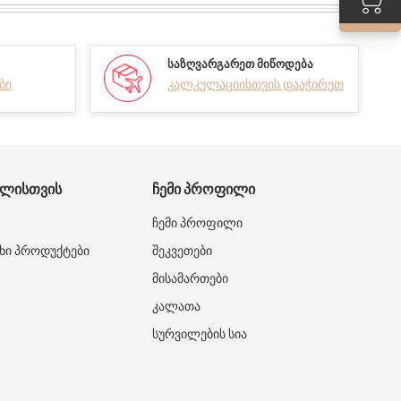
ᲡᲐᲖᲦᲕᲐᲠᲒᲐᲠᲔᲗ ᲛᲘᲬᲝᲓᲔᲑᲐ
ბი
კალკულაციისთვის დააჭირეთ
ᲑᲚᲘᲡᲗᲕᲘᲡ
ᲩᲔᲛᲘ ᲞᲠᲝᲤᲘᲚᲘ
ჩემი პროფილი
ხი პროდუქტები
შეკვეთები
მისამართები
კალათა
სურვილების სია