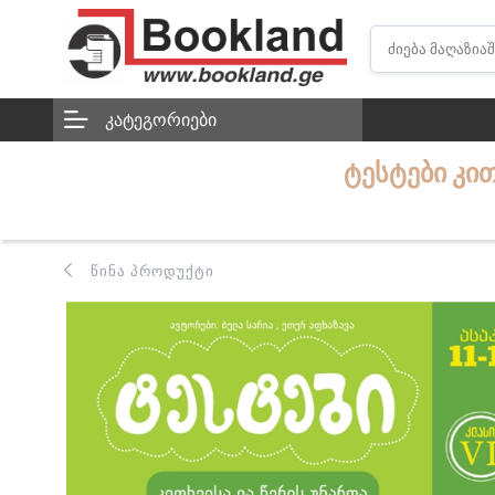
ᲙᲐᲢᲔᲒᲝᲠᲘᲔᲑᲘ
ᲢᲔᲡᲢᲔᲑᲘ ᲙᲘ
ᲬᲘᲜᲐ ᲞᲠᲝᲓᲣᲥᲢᲘ