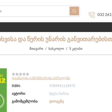
032 261
ᲗᲮᲕᲘᲡᲐ ᲓᲐ ᲬᲔᲠᲘᲡ ᲣᲜᲐᲠᲘᲡ ᲒᲐᲜᲕᲘᲗᲐᲠᲔᲑᲘᲡᲗ
/
/
მთავარი
სასკოლო
5 კლასი
დაამატეთ გამოხმაურება პირველმა
ISBN:
9789941118975
ავტორი:
ბელა სარია
გამომცემლობა:
ᲓᲘᲝᲒᲔᲜᲔ