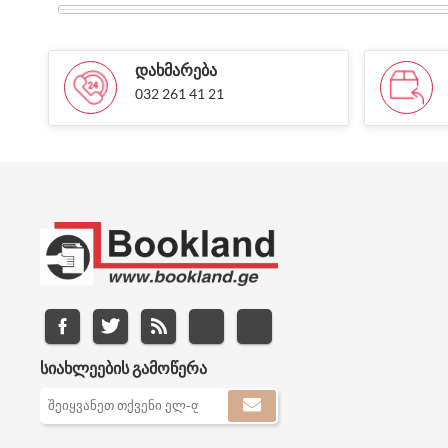
ᲓᲐᲮᲛᲐᲠᲔᲑᲐ
032 261 41 21
ᲡᲘᲐᲮᲚᲔᲔᲑᲘᲡ ᲒᲐᲛᲝᲬᲔᲠᲐ