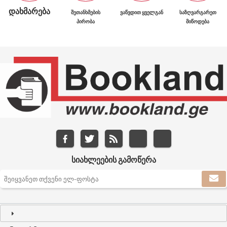
ᲓᲐᲮᲛᲐᲠᲔᲑᲐ
ᲨᲔᲗᲐᲜᲮᲛᲔᲑᲘᲡ
ᲕᲐᲬᲕᲓᲘᲗ ᲧᲕᲔᲚᲒᲐᲜ
ᲡᲐᲖᲦᲕᲐᲠᲒᲐᲠᲔᲗ
ᲞᲘᲠᲝᲑᲐ
ᲛᲘᲬᲝᲓᲔᲑᲐ
ᲡᲘᲐᲮᲚᲔᲔᲑᲘᲡ ᲒᲐᲛᲝᲬᲔᲠᲐ