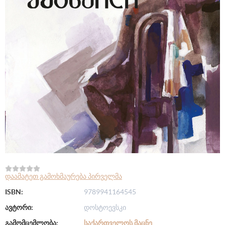
დაამატეთ გამოხმაურება პირველმა
ISBN:
9789941164545
ავტორი:
დოსტოევსკი
გამომცემლობა:
ᲡᲐᲥᲐᲠᲗᲕᲔᲚᲝᲡ ᲛᲐᲪᲜᲔ