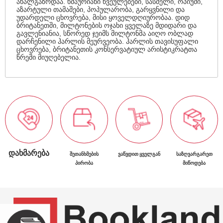
ახალგაზრდაა. ხმაურიანი წვეულებები, სასმელი, ოპიუმი,
აზარტული თამაშები, პოპულარობა, გარყვნილი და
უდარდელი ცხოვრება, მისი ყოველდღიურობაა. დიდ
ბრიტანეთში, მილტონების ოჯახი ყველაზე მდიდარი და
გავლენიანია, სწორედ ჯეიმს მილტონმა აიღო ობლად
დარჩენილი ჰარლის მეურვეობა. ჰარლის თავისუფალი
ცხოვრება, ბრიტანეთის კონსერვატიულ არისტიკრატთა
წრეში მიუღებელია.
ᲓᲐᲮᲛᲐᲠᲔᲑᲐ
ᲨᲔᲗᲐᲜᲮᲛᲔᲑᲘᲡ
ᲕᲐᲬᲕᲓᲘᲗ ᲧᲕᲔᲚᲒᲐᲜ
ᲡᲐᲖᲦᲕᲐᲠᲒᲐᲠᲔᲗ
ᲞᲘᲠᲝᲑᲐ
ᲛᲘᲬᲝᲓᲔᲑᲐ