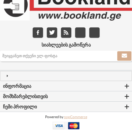
ᲡᲘᲐᲮᲚᲔᲔᲑᲘᲡ ᲒᲐᲛᲝᲬᲔᲠᲐ
ᲘᲜᲤᲝᲠᲛᲐᲪᲘᲐ
ᲛᲝᲛᲮᲛᲐᲠᲔᲑᲚᲘᲡᲗᲕᲘᲡ
ᲩᲔᲛᲘ ᲞᲠᲝᲤᲘᲚᲘ
Powered by
nopCommerce