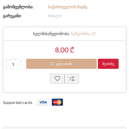
გამომცემლობა:
ᲡᲐᲥᲐᲠᲗᲕᲔᲚᲝᲡ ᲛᲐᲪᲜᲔ
გარეკანი:
რბილი
ხელმისაწვდომობა:
საწყობშია 32
8,00 ₾
+
ᲙᲐᲚᲐᲗᲐᲨᲘ
ᲨᲔᲘᲫᲘᲜᲔ
-
Supported cards