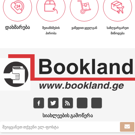
ᲓᲐᲮᲛᲐᲠᲔᲑᲐ
ᲨᲔᲗᲐᲜᲮᲛᲔᲑᲘᲡ
ᲕᲐᲬᲕᲓᲘᲗ ᲧᲕᲔᲚᲒᲐᲜ
ᲡᲐᲖᲦᲕᲐᲠᲒᲐᲠᲔᲗ
ᲞᲘᲠᲝᲑᲐ
ᲛᲘᲬᲝᲓᲔᲑᲐ
ᲡᲘᲐᲮᲚᲔᲔᲑᲘᲡ ᲒᲐᲛᲝᲬᲔᲠᲐ