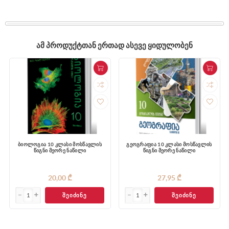
ᲐᲛ ᲞᲠᲝᲓᲣᲥᲢᲗᲐᲜ ᲔᲠᲗᲐᲓ ᲐᲡᲔᲕᲔ ᲧᲘᲓᲣᲚᲝᲑᲔᲜ
ბიოლოგია 10 კლასი მოსწავლის
გეოგრაფია 10 კლასი მოსწავლის
წიგნი მეორე ნაწილი
წიგნი მეორე ნაწილი
20,00 ₾
27,95 ₾
ᲨᲔᲘᲫᲘᲜᲔ
ᲨᲔᲘᲫᲘᲜᲔ