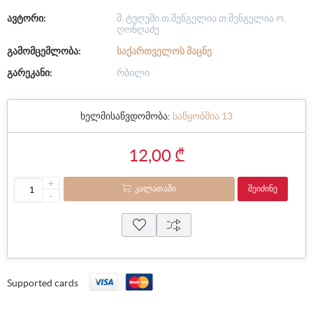
ავტორი:
მ. ტუღუში თ.შენგელია თ.შენგელია ო.
ღონღაძე
გამომცემლობა:
ᲡᲐᲥᲐᲠᲗᲕᲔᲚᲝᲡ ᲛᲐᲪᲜᲔ
გარეკანი:
რბილი
ხელმისაწვდომობა:
საწყობშია 13
12,00 ₾
+
ᲙᲐᲚᲐᲗᲐᲨᲘ
ᲨᲔᲘᲫᲘᲜᲔ
-
Supported cards