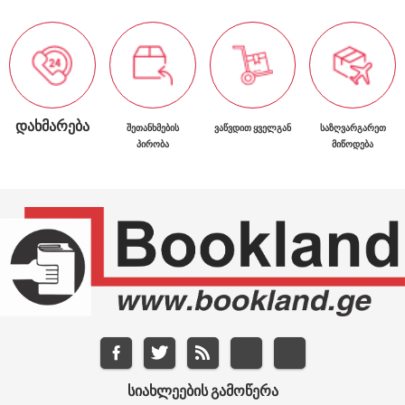
ᲓᲐᲮᲛᲐᲠᲔᲑᲐ
ᲨᲔᲗᲐᲜᲮᲛᲔᲑᲘᲡ
ᲕᲐᲬᲕᲓᲘᲗ ᲧᲕᲔᲚᲒᲐᲜ
ᲡᲐᲖᲦᲕᲐᲠᲒᲐᲠᲔᲗ
ᲞᲘᲠᲝᲑᲐ
ᲛᲘᲬᲝᲓᲔᲑᲐ
ᲡᲘᲐᲮᲚᲔᲔᲑᲘᲡ ᲒᲐᲛᲝᲬᲔᲠᲐ