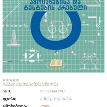
დაამატეთ გამოხმაურება პირველმა
ISBN:
9789941441387
ავტორი:
ლ.ჩიჩუა, რ.ქანთარია
გამომცემლობა:
ᲙᲚᲘᲝ