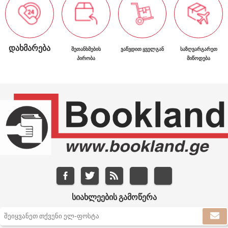
ᲓᲐᲮᲛᲐᲠᲔᲑᲐ
ᲨᲔᲗᲐᲜᲮᲛᲔᲑᲘᲡ
ᲕᲐᲬᲕᲓᲘᲗ ᲧᲕᲔᲚᲒᲐᲜ
ᲡᲐᲖᲦᲕᲐᲠᲒᲐᲠᲔᲗ
ᲞᲘᲠᲝᲑᲐ
ᲛᲘᲬᲝᲓᲔᲑᲐ
ᲡᲘᲐᲮᲚᲔᲔᲑᲘᲡ ᲒᲐᲛᲝᲬᲔᲠᲐ