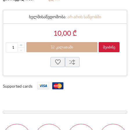
ხელმისაწვდომობა:
არ არის საწყობში
10,00 ₾
+
ᲙᲐᲚᲐᲗᲐᲨᲘ
ᲨᲔᲘᲫᲘᲜᲔ
-
Supported cards