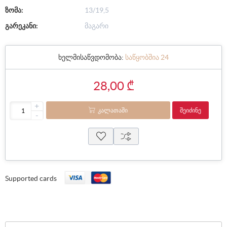
ზომა:
13/19,5
გარეკანი:
მაგარი
ხელმისაწვდომობა:
საწყობშია 24
28,00 ₾
+
ᲙᲐᲚᲐᲗᲐᲨᲘ
ᲨᲔᲘᲫᲘᲜᲔ
-
Supported cards