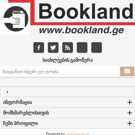
ᲡᲘᲐᲮᲚᲔᲔᲑᲘᲡ ᲒᲐᲛᲝᲬᲔᲠᲐ
ᲘᲜᲤᲝᲠᲛᲐᲪᲘᲐ
ᲛᲝᲛᲮᲛᲐᲠᲔᲑᲚᲘᲡᲗᲕᲘᲡ
ᲩᲔᲛᲘ ᲞᲠᲝᲤᲘᲚᲘ
Powered by
nopCommerce