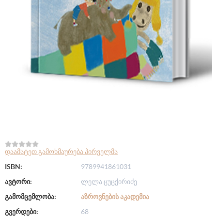
დაამატეთ გამოხმაურება პირველმა
ISBN:
9789941861031
ავტორი:
ლელა ცუცქირიძე
გამომცემლობა:
ᲐᲖᲠᲝᲕᲜᲔᲑᲘᲡ ᲐᲙᲐᲓᲔᲛᲘᲐ
გვერდები:
68