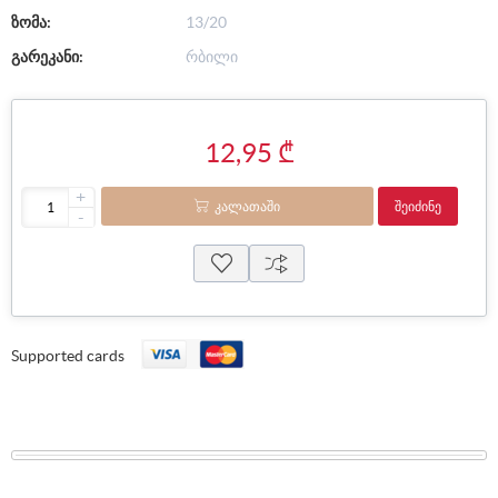
ზომა:
13/20
გარეკანი:
რბილი
12,95 ₾
+
ᲙᲐᲚᲐᲗᲐᲨᲘ
ᲨᲔᲘᲫᲘᲜᲔ
-
Supported cards