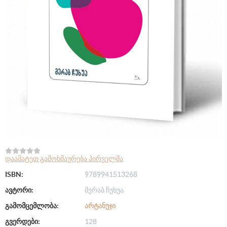
დაამატეთ გამოხმაურება პირველმა
ISBN:
9789941513268
ავტორი:
მერაბ ჩუხუა
გამომცემლობა:
ᲐᲠᲢᲐᲜᲣᲯᲘ
გვერდები:
128