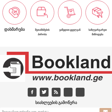
ᲓᲐᲮᲛᲐᲠᲔᲑᲐ
ᲨᲔᲗᲐᲜᲮᲛᲔᲑᲘᲡ
ᲕᲐᲬᲕᲓᲘᲗ ᲧᲕᲔᲚᲒᲐᲜ
ᲡᲐᲖᲦᲕᲐᲠᲒᲐᲠᲔᲗ
ᲞᲘᲠᲝᲑᲐ
ᲛᲘᲬᲝᲓᲔᲑᲐ
ᲡᲘᲐᲮᲚᲔᲔᲑᲘᲡ ᲒᲐᲛᲝᲬᲔᲠᲐ