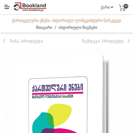
(0)
ᲥᲐᲠᲗᲕᲔᲚᲣᲠᲘ ᲔᲜᲔᲑᲘ. ᲘᲡᲢᲝᲠᲘᲣᲚ-ᲚᲘᲜᲒᲕᲘᲡᲢᲣᲠᲘ ᲜᲐᲠᲙᲕᲔᲕᲘ
/
მთავარი
ისტორიული წიგნები
ᲬᲘᲜᲐ ᲞᲠᲝᲓᲣᲥᲢᲘ
ᲨᲔᲛᲓᲔᲒᲘ ᲞᲠᲝᲓᲣᲥᲢᲘ