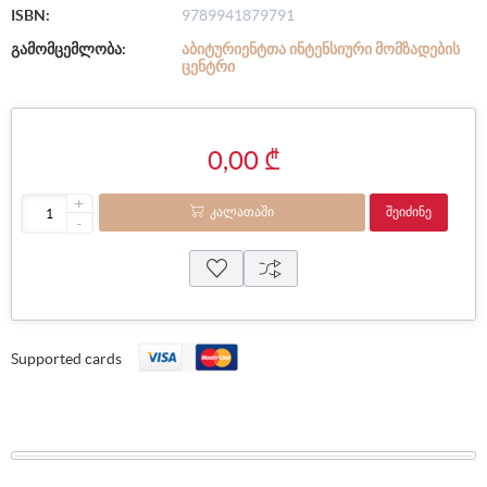
ISBN:
9789941879791
გამომცემლობა:
ᲐᲑᲘᲢᲣᲠᲘᲔᲜᲢᲗᲐ ᲘᲜᲢᲔᲜᲡᲘᲣᲠᲘ ᲛᲝᲛᲖᲐᲓᲔᲑᲘᲡ
ᲪᲔᲜᲢᲠᲘ
0,00 ₾
+
ᲙᲐᲚᲐᲗᲐᲨᲘ
ᲨᲔᲘᲫᲘᲜᲔ
-
Supported cards