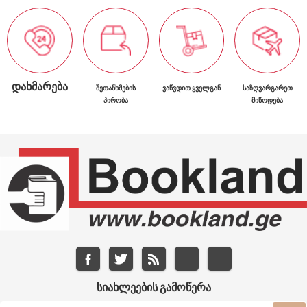
ᲓᲐᲮᲛᲐᲠᲔᲑᲐ
ᲨᲔᲗᲐᲜᲮᲛᲔᲑᲘᲡ
ᲕᲐᲬᲕᲓᲘᲗ ᲧᲕᲔᲚᲒᲐᲜ
ᲡᲐᲖᲦᲕᲐᲠᲒᲐᲠᲔᲗ
ᲞᲘᲠᲝᲑᲐ
ᲛᲘᲬᲝᲓᲔᲑᲐ
ᲡᲘᲐᲮᲚᲔᲔᲑᲘᲡ ᲒᲐᲛᲝᲬᲔᲠᲐ