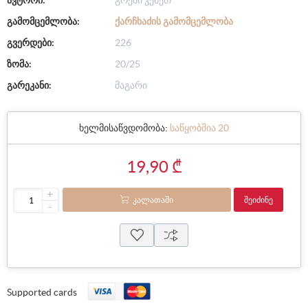
ავტორი:
გრემი კენეთ
გამომცემლობა:
ᲥᲐᲠᲩᲮᲐᲫᲘᲡ ᲒᲐᲛᲝᲛᲪᲔᲛᲚᲝᲑᲐ
გვერდები:
226
ზომა:
20/25
გარეკანი:
მაგარი
ხელმისაწვდომობა:
საწყობშია 20
19,90 ₾
+
ᲙᲐᲚᲐᲗᲐᲨᲘ
ᲨᲔᲘᲫᲘᲜᲔ
-
Supported cards