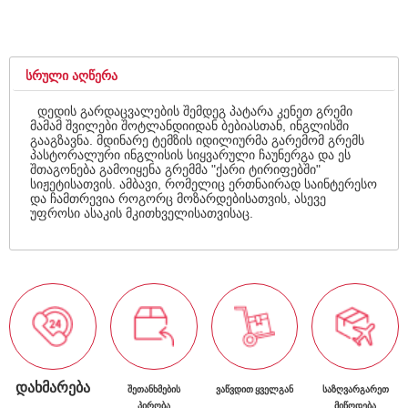
ᲡᲠᲣᲚᲘ ᲐᲦᲬᲔᲠᲐ
დედის გარდაცვალების შემდეგ პატარა კენეთ გრემი
მამამ შვილები შოტლანდიიდან ბებიასთან, ინგლისში
გააგზავნა. მდინარე ტემზის იდილიურმა გარემომ გრემს
პასტორალური ინგლისის სიყვარული ჩაუნერგა და ეს
შთაგონება გამოიყენა გრემმა "ქარი ტირიფებში"
სიჟეტისათვის. ამბავი, რომელიც ერთნაირად საინტერესო
და ჩამთრევია როგორც მოზარდებისათვის, ასევე
უფროსი ასაკის მკითხველისათვისაც.
ᲓᲐᲮᲛᲐᲠᲔᲑᲐ
ᲨᲔᲗᲐᲜᲮᲛᲔᲑᲘᲡ
ᲕᲐᲬᲕᲓᲘᲗ ᲧᲕᲔᲚᲒᲐᲜ
ᲡᲐᲖᲦᲕᲐᲠᲒᲐᲠᲔᲗ
ᲞᲘᲠᲝᲑᲐ
ᲛᲘᲬᲝᲓᲔᲑᲐ