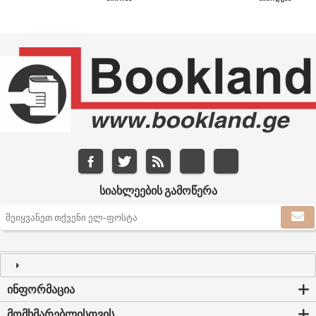
ᲡᲘᲐᲮᲚᲔᲔᲑᲘᲡ ᲒᲐᲛᲝᲬᲔᲠᲐ
ᲘᲜᲤᲝᲠᲛᲐᲪᲘᲐ
ᲛᲝᲛᲮᲛᲐᲠᲔᲑᲚᲘᲡᲗᲕᲘᲡ