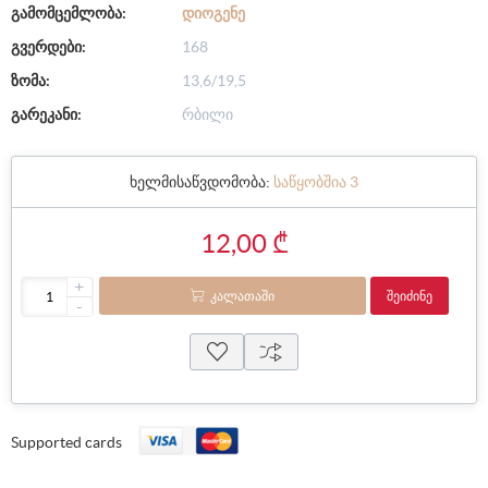
გამომცემლობა:
ᲓᲘᲝᲒᲔᲜᲔ
გვერდები:
168
ზომა:
13,6/19,5
გარეკანი:
რბილი
ხელმისაწვდომობა:
საწყობშია 3
12,00 ₾
+
ᲙᲐᲚᲐᲗᲐᲨᲘ
ᲨᲔᲘᲫᲘᲜᲔ
-
Supported cards