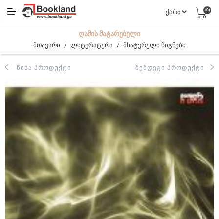
(0)
ᲦᲐᲛᲘᲡ ᲛᲐᲢᲐᲠᲔᲑᲔᲚᲘ
/
/
მთავარი
ლიტერატურა
მხატვრული წიგნები
ᲬᲘᲜᲐ ᲞᲠᲝᲓᲣᲥᲢᲘ
ᲨᲔᲛᲓᲔᲒᲘ ᲞᲠᲝᲓᲣᲥᲢᲘ