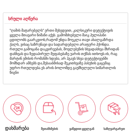
ᲡᲠᲣᲚᲘ ᲐᲦᲬᲔᲠᲐ
"ღამის მატარებელს" ერთი შეხედვით, კალსიკური დეტექტივის
ყველა მთავარი ნიშანი აქვს. გამომძიებელი მაიკ ჰულიჰანი
ცდილობს გაარკვიოს,რატომ უნდა მოეკლა თავი ახალგაზრდა
ქალს, ვისაც საზრუნავი და სადარდებელი არაფერი ჰქონდა.
რთული გამოცანა დაკვირვებას, მოვლებენის სხვადასხვა მხრიდან
დანხვას და ზედაპირულ შეფასებაზე უარის თქმას ითხოვს.ის, რაც
მარტინ ემისის რომანში ხდება, არ ჰგავს სხვა დეტექტივებში
მომხდარ ამბებს და,შესააბმისად შეკითხვაზე პასუხის გაცემაც
უფრო რთულდება.ეს არის ბოლომდე გაუმხელელი სიმართლის
წიგნი
ᲓᲐᲮᲛᲐᲠᲔᲑᲐ
ᲨᲔᲗᲐᲜᲮᲛᲔᲑᲘᲡ
ᲕᲐᲬᲕᲓᲘᲗ ᲧᲕᲔᲚᲒᲐᲜ
ᲡᲐᲖᲦᲕᲐᲠᲒᲐᲠᲔᲗ