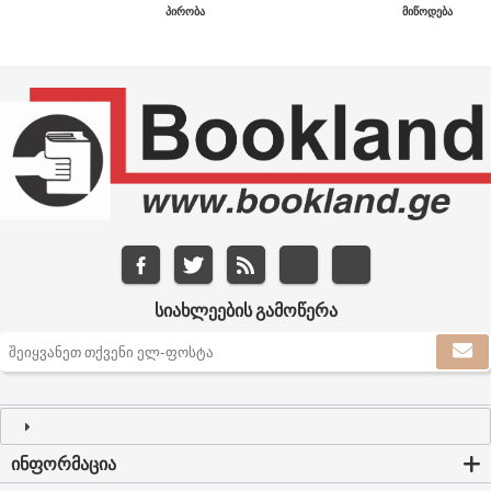
ᲞᲘᲠᲝᲑᲐ
ᲛᲘᲬᲝᲓᲔᲑᲐ
ᲡᲘᲐᲮᲚᲔᲔᲑᲘᲡ ᲒᲐᲛᲝᲬᲔᲠᲐ
ᲘᲜᲤᲝᲠᲛᲐᲪᲘᲐ