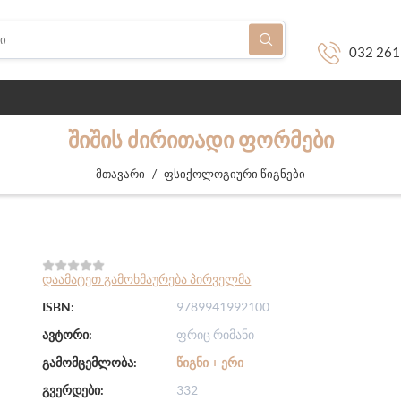
032 261
ᲨᲘᲨᲘᲡ ᲫᲘᲠᲘᲗᲐᲓᲘ ᲤᲝᲠᲛᲔᲑᲘ
/
მთავარი
ფსიქოლოგიური წიგნები
დაამატეთ გამოხმაურება პირველმა
ISBN:
9789941992100
ავტორი:
ფრიც რიმანი
გამომცემლობა:
ᲬᲘᲒᲜᲘ + ᲔᲠᲘ
გვერდები:
332