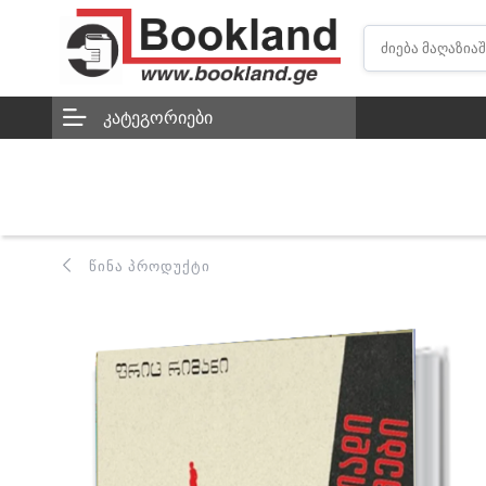
ᲙᲐᲢᲔᲒᲝᲠᲘᲔᲑᲘ
ᲬᲘᲜᲐ ᲞᲠᲝᲓᲣᲥᲢᲘ