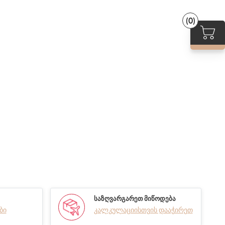
(0)
ᲡᲐᲖᲦᲕᲐᲠᲒᲐᲠᲔᲗ ᲛᲘᲬᲝᲓᲔᲑᲐ
ბი
კალკულაციისთვის დააჭირეთ