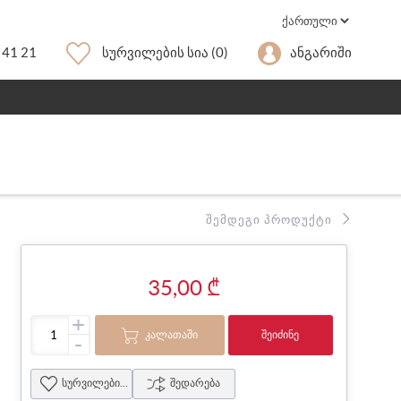
 41 21
Სურვილების Სია
(0)
Ანგარიში
ᲨᲔᲛᲓᲔᲒᲘ ᲞᲠᲝᲓᲣᲥᲢᲘ
35,00 ₾
+
ᲙᲐᲚᲐᲗᲐᲨᲘ
ᲨᲔᲘᲫᲘᲜᲔ
-
სურვილების სია
შედარება