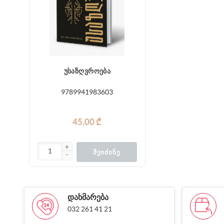
უსაზღვროება
9789941983603
45,00 ₾
ᲨᲔᲘᲫᲘᲜᲔ
ᲓᲐᲮᲛᲐᲠᲔᲑᲐ
032 261 41 21