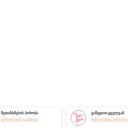
ᲨᲔᲗᲐᲜᲮᲛᲔᲑᲘᲡ ᲞᲘᲠᲝᲑᲐ
ᲕᲐᲬᲕᲓᲘᲗ ᲧᲕᲔᲚᲒᲐᲜ
პირობების გაცნობა
მიწოდების პირორე