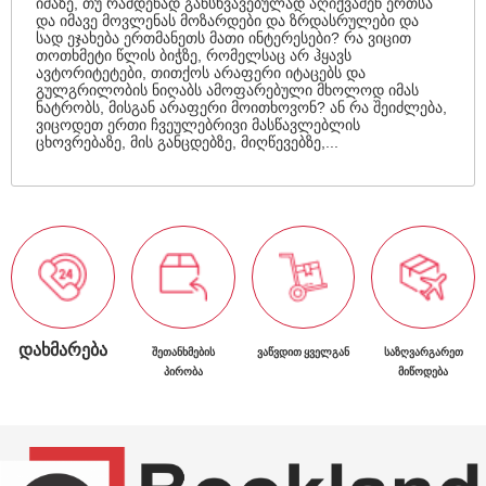
იმაზე, თუ რამდენად განსხვავებულად აღიქვამენ ერთსა
და იმავე მოვლენას მოზარდები და ზრდასრულები და
სად ეჯახება ერთმანეთს მათი ინტერესები? რა ვიცით
თოთხმეტი წლის ბიჭზე, რომელსაც არ ჰყავს
ავტორიტეტები, თითქოს არაფერი იტაცებს და
გულგრილობის ნიღაბს ამოფარებული მხოლოდ იმას
ნატრობს, მისგან არაფერი მოითხოვონ? ან რა შეიძლება,
ვიცოდეთ ერთი ჩვეულებრივი მასწავლებლის
ცხოვრებაზე, მის განცდებზე, მიღწევებზე,...
ᲓᲐᲮᲛᲐᲠᲔᲑᲐ
ᲨᲔᲗᲐᲜᲮᲛᲔᲑᲘᲡ
ᲕᲐᲬᲕᲓᲘᲗ ᲧᲕᲔᲚᲒᲐᲜ
ᲡᲐᲖᲦᲕᲐᲠᲒᲐᲠᲔᲗ
ᲞᲘᲠᲝᲑᲐ
ᲛᲘᲬᲝᲓᲔᲑᲐ