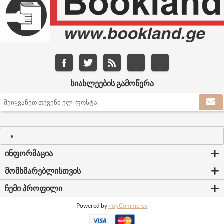
ᲡᲘᲐᲮᲚᲔᲔᲑᲘᲡ ᲒᲐᲛᲝᲬᲔᲠᲐ
ᲘᲜᲤᲝᲠᲛᲐᲪᲘᲐ
ᲛᲝᲛᲮᲛᲐᲠᲔᲑᲚᲘᲡᲗᲕᲘᲡ
ᲩᲔᲛᲘ ᲞᲠᲝᲤᲘᲚᲘ
Powered by
nopCommerce