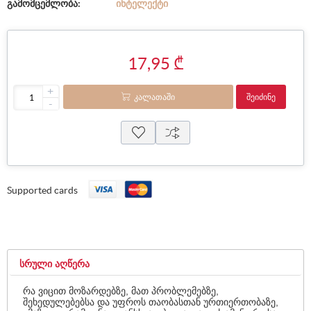
გამომცემლობა:
ᲘᲜᲢᲔᲚᲔᲥᲢᲘ
17,95 ₾
+
ᲙᲐᲚᲐᲗᲐᲨᲘ
ᲨᲔᲘᲫᲘᲜᲔ
-
Supported cards
ᲡᲠᲣᲚᲘ ᲐᲦᲬᲔᲠᲐ
რა ვიცით მოზარდებზე, მათ პრობლემებზე,
შეხედულებებსა და უფროს თაობასთან ურთიერთობაზე,