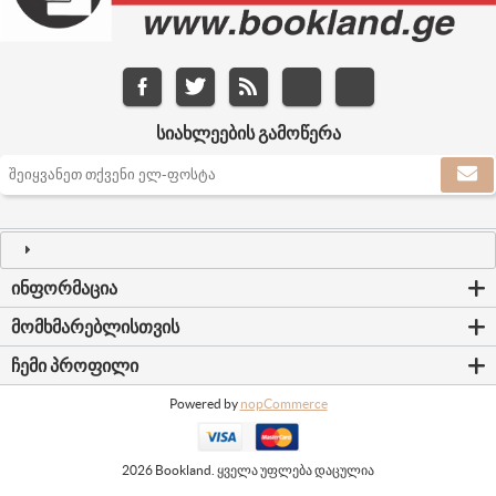
ᲡᲘᲐᲮᲚᲔᲔᲑᲘᲡ ᲒᲐᲛᲝᲬᲔᲠᲐ
ᲘᲜᲤᲝᲠᲛᲐᲪᲘᲐ
ᲛᲝᲛᲮᲛᲐᲠᲔᲑᲚᲘᲡᲗᲕᲘᲡ
ᲩᲔᲛᲘ ᲞᲠᲝᲤᲘᲚᲘ
Powered by
nopCommerce
2026 Bookland. ყველა უფლება დაცულია