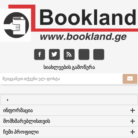
ᲡᲘᲐᲮᲚᲔᲔᲑᲘᲡ ᲒᲐᲛᲝᲬᲔᲠᲐ
ᲘᲜᲤᲝᲠᲛᲐᲪᲘᲐ
ᲛᲝᲛᲮᲛᲐᲠᲔᲑᲚᲘᲡᲗᲕᲘᲡ
ᲩᲔᲛᲘ ᲞᲠᲝᲤᲘᲚᲘ