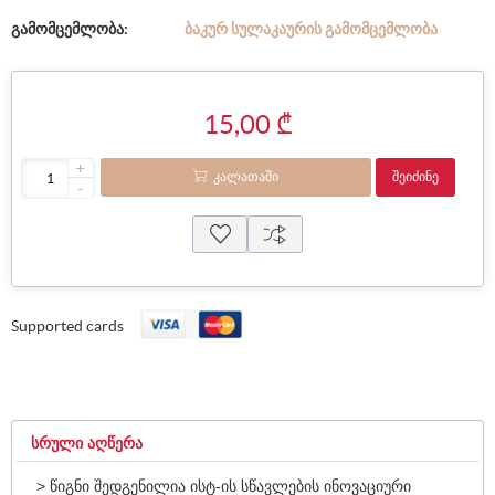
გამომცემლობა:
ᲑᲐᲙᲣᲠ ᲡᲣᲚᲐᲙᲐᲣᲠᲘᲡ ᲒᲐᲛᲝᲛᲪᲔᲛᲚᲝᲑᲐ
15,00 ₾
+
ᲙᲐᲚᲐᲗᲐᲨᲘ
ᲨᲔᲘᲫᲘᲜᲔ
-
Supported cards
ᲡᲠᲣᲚᲘ ᲐᲦᲬᲔᲠᲐ
> წიგნი შედგენილია ისტ-ის სწავლების ინოვაციური