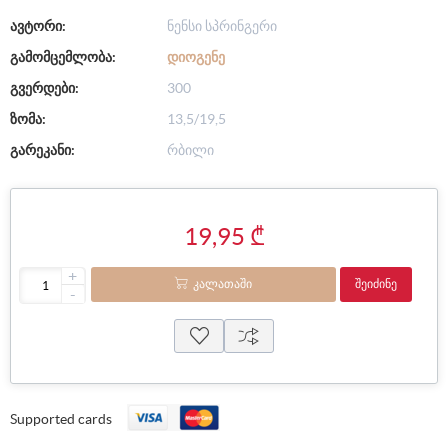
ავტორი:
ნენსი სპრინგერი
გამომცემლობა:
ᲓᲘᲝᲒᲔᲜᲔ
გვერდები:
300
ზომა:
13,5/19,5
გარეკანი:
რბილი
19,95 ₾
+
ᲙᲐᲚᲐᲗᲐᲨᲘ
ᲨᲔᲘᲫᲘᲜᲔ
-
Supported cards