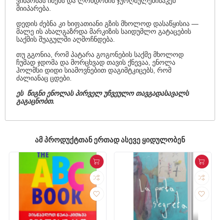
ვინაობას იძენს და ლონდონის ჯურღმულებისაკენ
მიიპარება.
დედის ძებნა კი ხიფათიანი გზის მხოლოდ დასაწყისია —
მალე ის ახალგაზრდა მარკიზის საიდუმლო გატაცების
საქმის შუაგულში აღმოჩნდება.
თუ გგონია, რომ პატარა გოგონების საქმე მხოლოდ
ჩუმად ჯდომა და მორცხვად თავის ქნევაა, ენოლა
ჰოლმსი დიდი სიამოვნებით დაგიმტკიცებს, რომ
ძალიანაც ცდები.
ეს წიგნი ენოლას პირველ უჩვეულო თავგადასავალს
გაგაცნობთ.
ᲐᲛ ᲞᲠᲝᲓᲣᲥᲢᲗᲐᲜ ᲔᲠᲗᲐᲓ ᲐᲡᲔᲕᲔ ᲧᲘᲓᲣᲚᲝᲑᲔᲜ