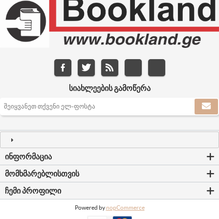
ᲡᲘᲐᲮᲚᲔᲔᲑᲘᲡ ᲒᲐᲛᲝᲬᲔᲠᲐ
ᲘᲜᲤᲝᲠᲛᲐᲪᲘᲐ
ᲛᲝᲛᲮᲛᲐᲠᲔᲑᲚᲘᲡᲗᲕᲘᲡ
ᲩᲔᲛᲘ ᲞᲠᲝᲤᲘᲚᲘ
Powered by
nopCommerce