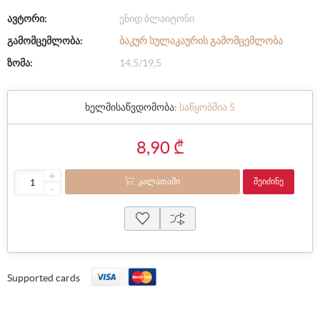
ავტორი:
ენიდ ბლაიტონი
გამომცემლობა:
ᲑᲐᲙᲣᲠ ᲡᲣᲚᲐᲙᲐᲣᲠᲘᲡ ᲒᲐᲛᲝᲛᲪᲔᲛᲚᲝᲑᲐ
ზომა:
14,5/19,5
ხელმისაწვდომობა:
საწყობშია 5
8,90 ₾
+
ᲙᲐᲚᲐᲗᲐᲨᲘ
ᲨᲔᲘᲫᲘᲜᲔ
-
Supported cards