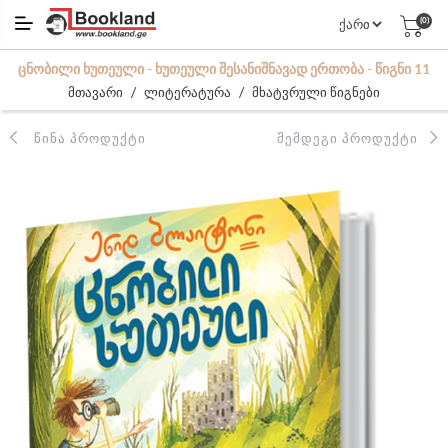
(0)
ᲪᲜᲝᲑᲘᲚᲘ ᲮᲣᲗᲔᲣᲚᲘ - ᲮᲣᲗᲔᲣᲚᲘ ᲨᲔᲡᲐᲜᲘᲨᲜᲐᲕᲐᲓ ᲔᲠᲗᲝᲑᲐ - ᲬᲘᲒᲜᲘ 11
/
/
მთავარი
ლიტერატურა
მხატვრული წიგნები
ᲬᲘᲜᲐ ᲞᲠᲝᲓᲣᲥᲢᲘ
ᲨᲔᲛᲓᲔᲒᲘ ᲞᲠᲝᲓᲣᲥᲢᲘ