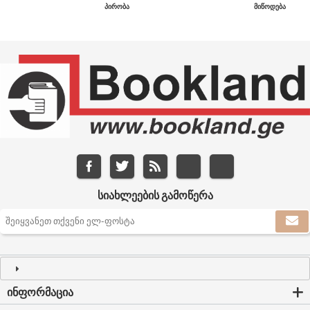
ᲞᲘᲠᲝᲑᲐ
ᲛᲘᲬᲝᲓᲔᲑᲐ
ᲡᲘᲐᲮᲚᲔᲔᲑᲘᲡ ᲒᲐᲛᲝᲬᲔᲠᲐ
ᲘᲜᲤᲝᲠᲛᲐᲪᲘᲐ