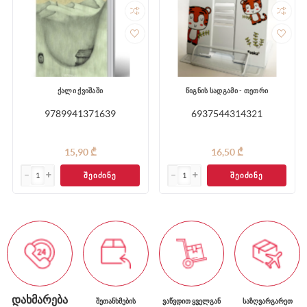
ქალი ქვიშაში
წიგნის სადგამი - თეთრი
9789941371639
6937544314321
15,90 ₾
16,50 ₾
ᲨᲔᲘᲫᲘᲜᲔ
ᲨᲔᲘᲫᲘᲜᲔ
ᲓᲐᲮᲛᲐᲠᲔᲑᲐ
ᲨᲔᲗᲐᲜᲮᲛᲔᲑᲘᲡ
ᲕᲐᲬᲕᲓᲘᲗ ᲧᲕᲔᲚᲒᲐᲜ
ᲡᲐᲖᲦᲕᲐᲠᲒᲐᲠᲔᲗ