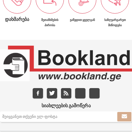
ᲓᲐᲮᲛᲐᲠᲔᲑᲐ
ᲨᲔᲗᲐᲜᲮᲛᲔᲑᲘᲡ
ᲕᲐᲬᲕᲓᲘᲗ ᲧᲕᲔᲚᲒᲐᲜ
ᲡᲐᲖᲦᲕᲐᲠᲒᲐᲠᲔᲗ
ᲞᲘᲠᲝᲑᲐ
ᲛᲘᲬᲝᲓᲔᲑᲐ
ᲡᲘᲐᲮᲚᲔᲔᲑᲘᲡ ᲒᲐᲛᲝᲬᲔᲠᲐ