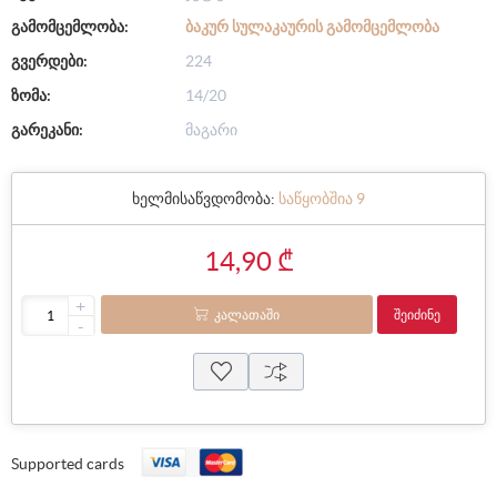
გამომცემლობა:
ᲑᲐᲙᲣᲠ ᲡᲣᲚᲐᲙᲐᲣᲠᲘᲡ ᲒᲐᲛᲝᲛᲪᲔᲛᲚᲝᲑᲐ
გვერდები:
224
ზომა:
14/20
გარეკანი:
მაგარი
ხელმისაწვდომობა:
საწყობშია 9
14,90 ₾
+
ᲙᲐᲚᲐᲗᲐᲨᲘ
ᲨᲔᲘᲫᲘᲜᲔ
-
Supported cards