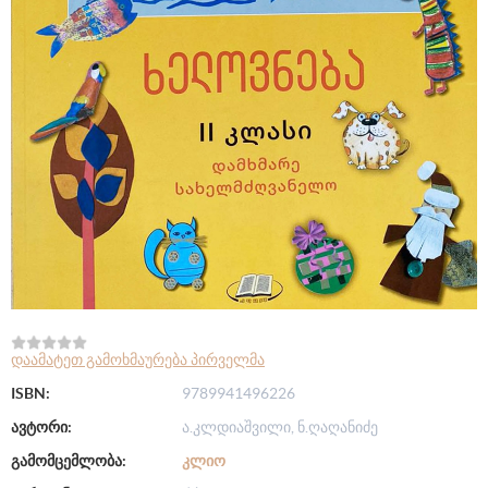
დაამატეთ გამოხმაურება პირველმა
ISBN:
9789941496226
ავტორი:
ა.კლდიაშვილი, ნ.ღაღანიძე
გამომცემლობა:
ᲙᲚᲘᲝ