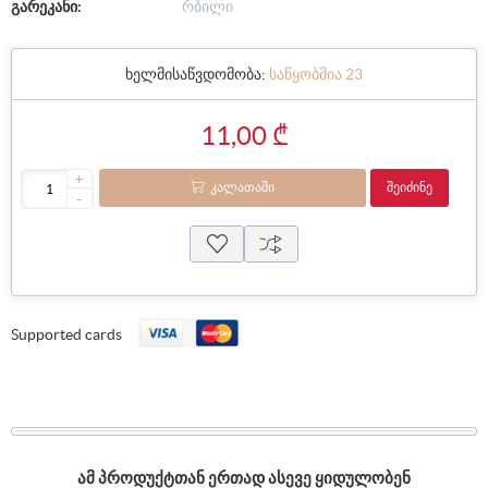
გარეკანი:
რბილი
ხელმისაწვდომობა:
საწყობშია 23
11,00 ₾
+
ᲙᲐᲚᲐᲗᲐᲨᲘ
ᲨᲔᲘᲫᲘᲜᲔ
-
Supported cards
ᲐᲛ ᲞᲠᲝᲓᲣᲥᲢᲗᲐᲜ ᲔᲠᲗᲐᲓ ᲐᲡᲔᲕᲔ ᲧᲘᲓᲣᲚᲝᲑᲔᲜ