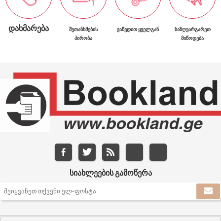
ᲓᲐᲮᲛᲐᲠᲔᲑᲐ
ᲨᲔᲗᲐᲜᲮᲛᲔᲑᲘᲡ
ᲕᲐᲬᲕᲓᲘᲗ ᲧᲕᲔᲚᲒᲐᲜ
ᲡᲐᲖᲦᲕᲐᲠᲒᲐᲠᲔᲗ
ᲞᲘᲠᲝᲑᲐ
ᲛᲘᲬᲝᲓᲔᲑᲐ
ᲡᲘᲐᲮᲚᲔᲔᲑᲘᲡ ᲒᲐᲛᲝᲬᲔᲠᲐ