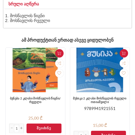
ᲡᲠᲣᲚᲘ ᲐᲦᲬᲔᲠᲐ
მოსწავლის წიგნი
მოსწავლის რვეული
ᲐᲛ ᲞᲠᲝᲓᲣᲥᲢᲗᲐᲜ ᲔᲠᲗᲐᲓ ᲐᲡᲔᲕᲔ ᲧᲘᲓᲣᲚᲝᲑᲔᲜ
ბუნება 2 კლასი მოსწავლის წიგნი/
მუსიკა 2 კლასი მოსწავლის რვეული
რვეული
ოთიაშვილი
9789941921551
25,00 ₾
15,00 ₾
ᲨᲔᲘᲫᲘᲜᲔ