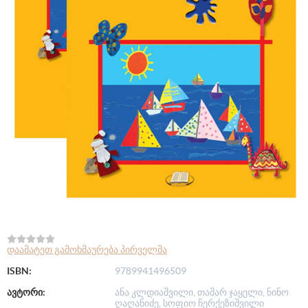
დაამატეთ გამოხმაურება პირველმა
ISBN:
9789941496509
ავტორი:
ანა კლდიაშვილი, თამარ ჯაყელი, ნინო
ღაღანიძე, სოფიო ჩერქეზიშვილი