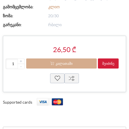
გამომცემლობა:
ᲙᲚᲘᲝ
ზომა:
20/30
გარეკანი:
რბილი
26,50 ₾
+
ᲙᲐᲚᲐᲗᲐᲨᲘ
ᲨᲔᲘᲫᲘᲜᲔ
-
Supported cards