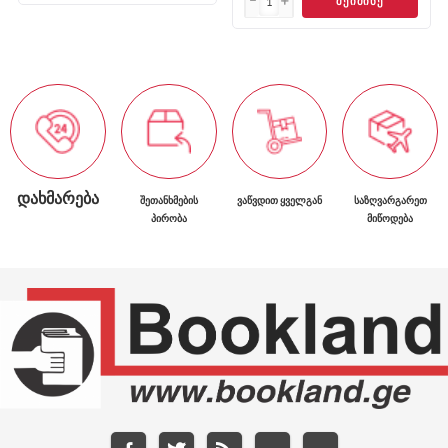
ᲨᲔᲘᲫᲘᲜᲔ
ᲓᲐᲮᲛᲐᲠᲔᲑᲐ
ᲨᲔᲗᲐᲜᲮᲛᲔᲑᲘᲡ
ᲕᲐᲬᲕᲓᲘᲗ ᲧᲕᲔᲚᲒᲐᲜ
ᲡᲐᲖᲦᲕᲐᲠᲒᲐᲠᲔᲗ
ᲞᲘᲠᲝᲑᲐ
ᲛᲘᲬᲝᲓᲔᲑᲐ