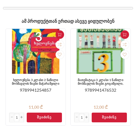
ᲐᲛ ᲞᲠᲝᲓᲣᲥᲢᲗᲐᲜ ᲔᲠᲗᲐᲓ ᲐᲡᲔᲕᲔ ᲧᲘᲓᲣᲚᲝᲑᲔᲜ
ხელოვნება 3 კლასი 2 ნაწილი
მათემატიკა 3 კლასი 1 ნაწილი
მოსწავლის წიგნი მაჭარაშვილი
მოსწავლის წიგნი გოგიშვილი,
ვეფხვაძე
9789941254857
9789941476532
11,00 ₾
12,00 ₾
ᲨᲔᲘᲫᲘᲜᲔ
ᲨᲔᲘᲫᲘᲜᲔ