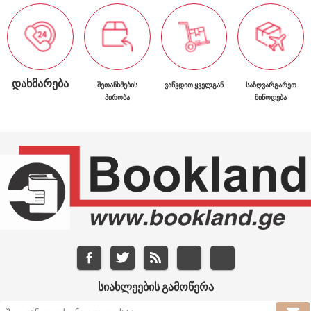
ᲓᲐᲮᲛᲐᲠᲔᲑᲐ
ᲨᲔᲗᲐᲜᲮᲛᲔᲑᲘᲡ
ᲕᲐᲬᲕᲓᲘᲗ ᲧᲕᲔᲚᲒᲐᲜ
ᲡᲐᲖᲦᲕᲐᲠᲒᲐᲠᲔᲗ
ᲞᲘᲠᲝᲑᲐ
ᲛᲘᲬᲝᲓᲔᲑᲐ
ᲡᲘᲐᲮᲚᲔᲔᲑᲘᲡ ᲒᲐᲛᲝᲬᲔᲠᲐ