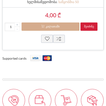
ხელმისაწვდომობა:
საწყობშია 50
4,00 ₾
+
ᲙᲐᲚᲐᲗᲐᲨᲘ
ᲨᲔᲘᲫᲘᲜᲔ
-
Supported cards