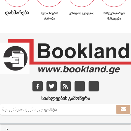
ᲓᲐᲮᲛᲐᲠᲔᲑᲐ
ᲨᲔᲗᲐᲜᲮᲛᲔᲑᲘᲡ
ᲕᲐᲬᲕᲓᲘᲗ ᲧᲕᲔᲚᲒᲐᲜ
ᲡᲐᲖᲦᲕᲐᲠᲒᲐᲠᲔᲗ
ᲞᲘᲠᲝᲑᲐ
ᲛᲘᲬᲝᲓᲔᲑᲐ
ᲡᲘᲐᲮᲚᲔᲔᲑᲘᲡ ᲒᲐᲛᲝᲬᲔᲠᲐ