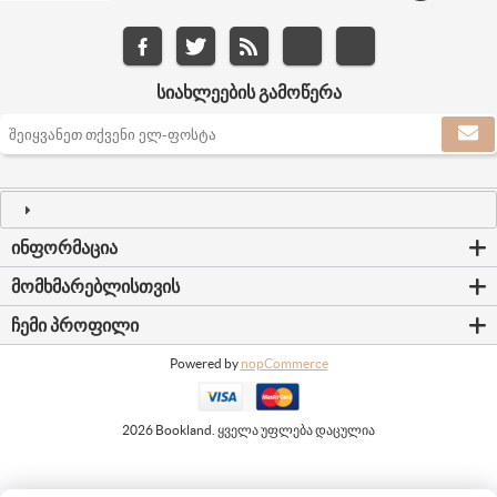
ᲡᲘᲐᲮᲚᲔᲔᲑᲘᲡ ᲒᲐᲛᲝᲬᲔᲠᲐ
ᲘᲜᲤᲝᲠᲛᲐᲪᲘᲐ
ᲛᲝᲛᲮᲛᲐᲠᲔᲑᲚᲘᲡᲗᲕᲘᲡ
ᲩᲔᲛᲘ ᲞᲠᲝᲤᲘᲚᲘ
Powered by
nopCommerce
2026 Bookland. ყველა უფლება დაცულია