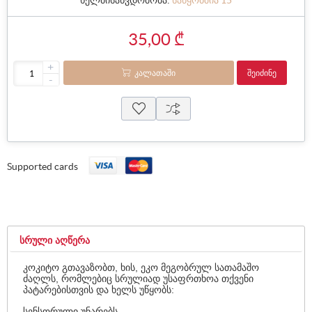
ხელმისაწვდომობა:
საწყობშია 15
35,00 ₾
+
ᲙᲐᲚᲐᲗᲐᲨᲘ
ᲨᲔᲘᲫᲘᲜᲔ
-
Supported cards
ᲡᲠᲣᲚᲘ ᲐᲦᲬᲔᲠᲐ
კოკიტო გთავაზობთ, ხის, ეკო მეგობრულ სათამაშო
ძაღლს, რომლებიც სრულიად უსაფრთხოა თქვენი
პატარებისთვის და ხელს უწყობს:
სენსორული უნარებს