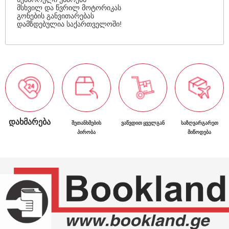
მსხვილ და წვრილ მოტორიკას
გონების განვითარებას
დამზდებულია საქართველოში!
ᲓᲐᲮᲛᲐᲠᲔᲑᲐ
ᲨᲔᲗᲐᲜᲮᲛᲔᲑᲘᲡ
ᲕᲐᲬᲕᲓᲘᲗ ᲧᲕᲔᲚᲒᲐᲜ
ᲡᲐᲖᲦᲕᲐᲠᲒᲐᲠᲔᲗ
ᲞᲘᲠᲝᲑᲐ
ᲛᲘᲬᲝᲓᲔᲑᲐ