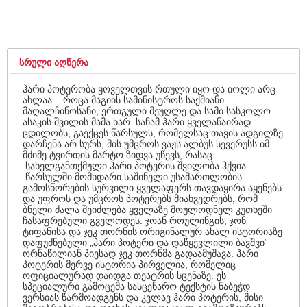
ᲡᲠᲣᲚᲘ ᲐᲦᲬᲔᲠᲐ
ჰარი პოტერობა ყოველთვის რთული იყო და იოლი არც
ახლაა – როცა მაგიის სამინისტროს საქმიანი
მაღალჩინოსანი, ერთგული მეუღლე და სამი სასკოლო
ასაკის შვილის მამა ხარ. სანამ ჰარი ყველანაირად
ცდილობს, გაექცეს წარსულს, რომელსაც თავის ადგილზე
დარჩენა არ სურს, მის უმცროს ვაჟს ალბუს სევერუსს იმ
მძიმე ტვირთის მარტო ზიდვა უწევს, რასაც
სახელგანთქმული ჰარი პოტერის შვილობა ჰქვია.
წარსულში მომხდარი საშინელი უსამართლობის
გამოსწორების სურვილი ყველაფერს თავდაყირა აყენებს
და უფროს და უმცროს პოტერებს მიახვედრებს, რომ
ბნელი ძალა შეიძლება ყველაზე მოულოდნელ კუთხეში
ჩასაფრებული გველოდეს. ჯოან როულინგის, ჯონ
ტიფანისა და ჯეკ თორნის ორიგინალურ ახალ ისტორიაზე
დაფუძნებული „ჰარი პოტერი და დაწყევლილი ბავშვი“
ორნაწილიან პიესად ჯეკ თორნმა გადაამუშავა. ჰარი
პოტერის მერვე ისტორია პირველია, რომელიც
ოფიციალურად დაიდგა თეატრის სცენაზე. ეს
სპეციალური გამოცემა სასცენარო ტექსტის ნაბეჭდ
ვერსიას წარმოადგენს და კვლავ ჰარი პოტერის, მისი