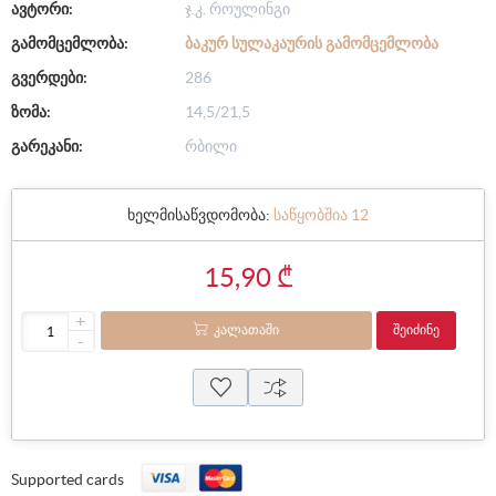
ავტორი:
ჯ.კ. როულინგი
გამომცემლობა:
ᲑᲐᲙᲣᲠ ᲡᲣᲚᲐᲙᲐᲣᲠᲘᲡ ᲒᲐᲛᲝᲛᲪᲔᲛᲚᲝᲑᲐ
გვერდები:
286
ზომა:
14,5/21,5
გარეკანი:
რბილი
ხელმისაწვდომობა:
საწყობშია 12
15,90 ₾
+
ᲙᲐᲚᲐᲗᲐᲨᲘ
ᲨᲔᲘᲫᲘᲜᲔ
-
Supported cards