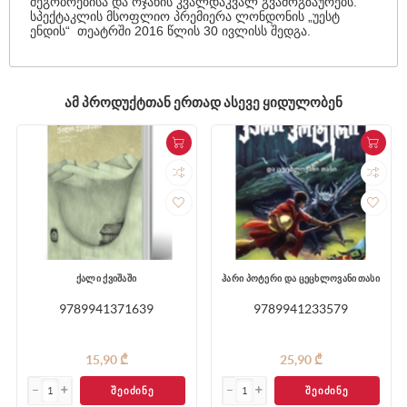
მეგობრებისა და ოჯახის კვალდაკვალ გვამოგზაურებს.
სპექტაკლის მსოფლიო პრემიერა ლონდონის „უესტ
ენდის“ თეატრში 2016 წლის 30 ივლისს შედგა.
ᲐᲛ ᲞᲠᲝᲓᲣᲥᲢᲗᲐᲜ ᲔᲠᲗᲐᲓ ᲐᲡᲔᲕᲔ ᲧᲘᲓᲣᲚᲝᲑᲔᲜ
ქალი ქვიშაში
ჰარი პოტერი და ცეცხლოვანი თასი
9789941371639
9789941233579
15,90 ₾
25,90 ₾
ᲨᲔᲘᲫᲘᲜᲔ
ᲨᲔᲘᲫᲘᲜᲔ