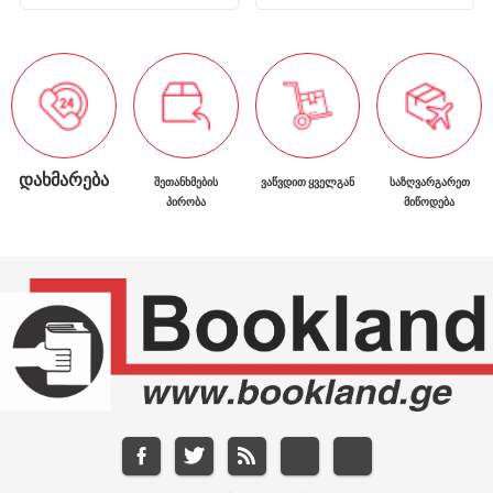
ᲓᲐᲮᲛᲐᲠᲔᲑᲐ
ᲨᲔᲗᲐᲜᲮᲛᲔᲑᲘᲡ
ᲕᲐᲬᲕᲓᲘᲗ ᲧᲕᲔᲚᲒᲐᲜ
ᲡᲐᲖᲦᲕᲐᲠᲒᲐᲠᲔᲗ
ᲞᲘᲠᲝᲑᲐ
ᲛᲘᲬᲝᲓᲔᲑᲐ