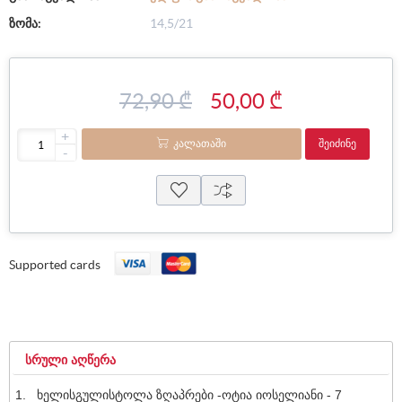
ზომა:
14,5/21
72,90 ₾
50,00 ₾
+
ᲙᲐᲚᲐᲗᲐᲨᲘ
ᲨᲔᲘᲫᲘᲜᲔ
-
Supported cards
ᲡᲠᲣᲚᲘ ᲐᲦᲬᲔᲠᲐ
ხელისგულისტოლა ზღაპრები -ოტია იოსელიანი - 7