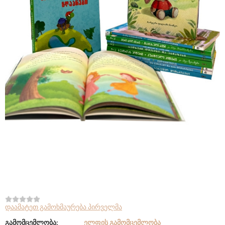
დაამატეთ გამოხმაურება პირველმა
გამომცემლობა:
ᲔᲚᲤᲘᲡ ᲒᲐᲛᲝᲛᲪᲔᲛᲚᲝᲑᲐ