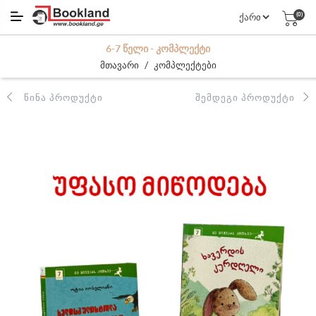
(0)
6-7 ᲬᲔᲚᲘ - ᲙᲝᲛᲞᲚᲔᲥᲢᲘ
/
მთავარი
კომპლექტები
ᲬᲘᲜᲐ ᲞᲠᲝᲓᲣᲥᲢᲘ
ᲨᲔᲛᲓᲔᲒᲘ ᲞᲠᲝᲓᲣᲥᲢᲘ