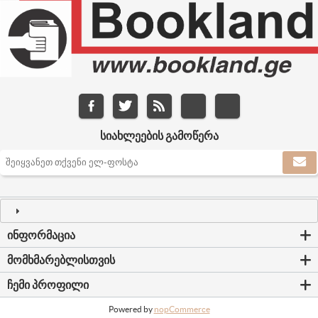
ᲡᲘᲐᲮᲚᲔᲔᲑᲘᲡ ᲒᲐᲛᲝᲬᲔᲠᲐ
ᲘᲜᲤᲝᲠᲛᲐᲪᲘᲐ
ᲛᲝᲛᲮᲛᲐᲠᲔᲑᲚᲘᲡᲗᲕᲘᲡ
ᲩᲔᲛᲘ ᲞᲠᲝᲤᲘᲚᲘ
Powered by
nopCommerce