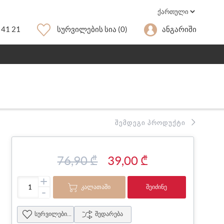
 41 21
Სურვილების Სია
(0)
Ანგარიში
ᲨᲔᲛᲓᲔᲒᲘ ᲞᲠᲝᲓᲣᲥᲢᲘ
76,90 ₾
39,00 ₾
+
ᲙᲐᲚᲐᲗᲐᲨᲘ
ᲨᲔᲘᲫᲘᲜᲔ
-
სურვილების სია
შედარება