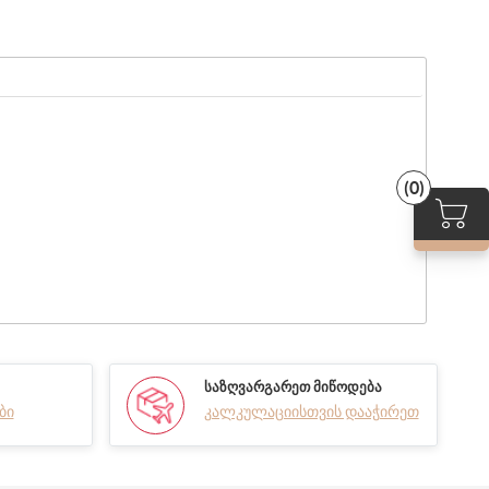
(0)
ᲡᲐᲖᲦᲕᲐᲠᲒᲐᲠᲔᲗ ᲛᲘᲬᲝᲓᲔᲑᲐ
ბი
კალკულაციისთვის დააჭირეთ