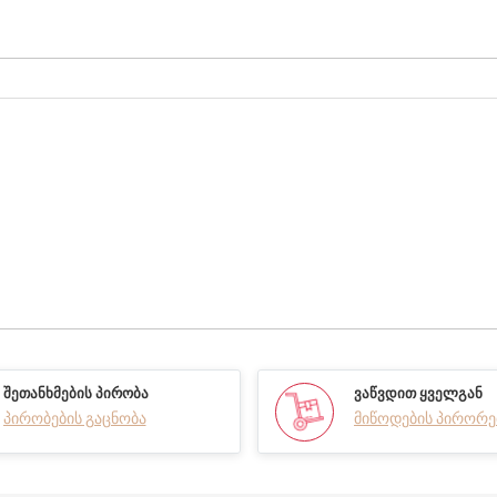
ᲨᲔᲗᲐᲜᲮᲛᲔᲑᲘᲡ ᲞᲘᲠᲝᲑᲐ
ᲕᲐᲬᲕᲓᲘᲗ ᲧᲕᲔᲚᲒᲐᲜ
პირობების გაცნობა
მიწოდების პირორე