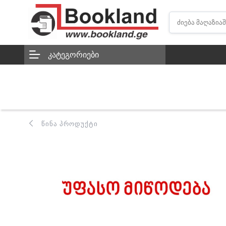
ᲙᲐᲢᲔᲒᲝᲠᲘᲔᲑᲘ
ᲬᲘᲜᲐ ᲞᲠᲝᲓᲣᲥᲢᲘ