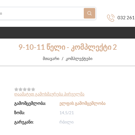
032 261
9-10-11 ᲬᲔᲚᲘ - ᲙᲝᲛᲞᲚᲔᲥᲢᲘ 2
/
მთავარი
კომპლექტები
დაამატეთ გამოხმაურება პირველმა
გამომცემლობა:
ᲔᲚᲤᲘᲡ ᲒᲐᲛᲝᲛᲪᲔᲛᲚᲝᲑᲐ
ზომა:
14,5/21
გარეკანი:
რბილი