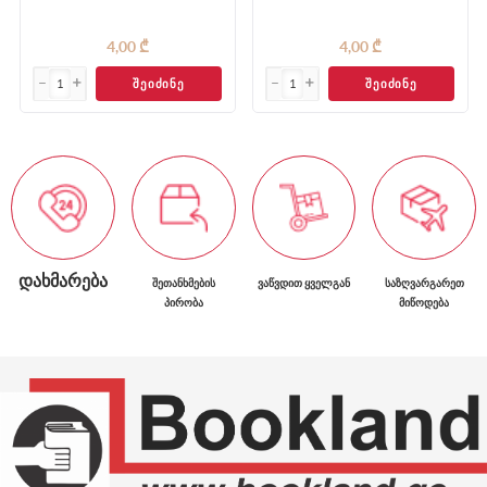
4,00 ₾
4,00 ₾
ᲨᲔᲘᲫᲘᲜᲔ
ᲨᲔᲘᲫᲘᲜᲔ
ᲓᲐᲮᲛᲐᲠᲔᲑᲐ
ᲨᲔᲗᲐᲜᲮᲛᲔᲑᲘᲡ
ᲕᲐᲬᲕᲓᲘᲗ ᲧᲕᲔᲚᲒᲐᲜ
ᲡᲐᲖᲦᲕᲐᲠᲒᲐᲠᲔᲗ
ᲞᲘᲠᲝᲑᲐ
ᲛᲘᲬᲝᲓᲔᲑᲐ