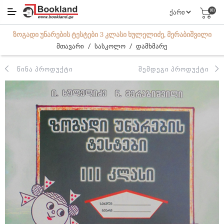
(0)
ᲖᲝᲒᲐᲓᲘ ᲣᲜᲐᲠᲔᲑᲘᲡ ᲢᲔᲡᲢᲔᲑᲘ 3 ᲙᲚᲐᲡᲘ ᲮᲣᲚᲔᲚᲘᲫᲔ, ᲛᲔᲠᲐᲑᲘᲨᲕᲘᲚᲘ
/
/
მთავარი
სასკოლო
დამხმარე
ᲬᲘᲜᲐ ᲞᲠᲝᲓᲣᲥᲢᲘ
ᲨᲔᲛᲓᲔᲒᲘ ᲞᲠᲝᲓᲣᲥᲢᲘ