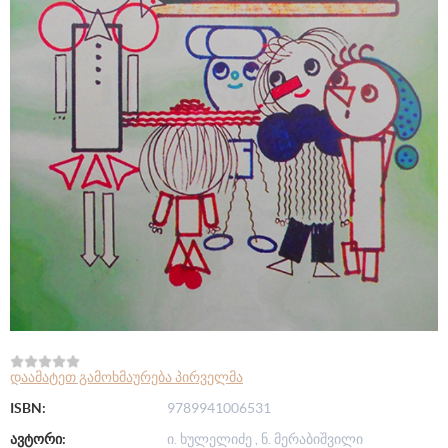
დაამატეთ გამოხმაურება პირველმა
ISBN:
9789941006531
ავტორი:
ი. ხულელიძე , ნ. მერაბიშვილი