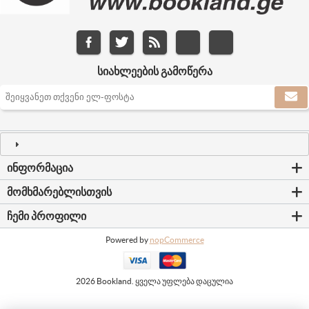
ᲡᲘᲐᲮᲚᲔᲔᲑᲘᲡ ᲒᲐᲛᲝᲬᲔᲠᲐ
ᲘᲜᲤᲝᲠᲛᲐᲪᲘᲐ
ᲛᲝᲛᲮᲛᲐᲠᲔᲑᲚᲘᲡᲗᲕᲘᲡ
ᲩᲔᲛᲘ ᲞᲠᲝᲤᲘᲚᲘ
Powered by
nopCommerce
2026 Bookland. ყველა უფლება დაცულია