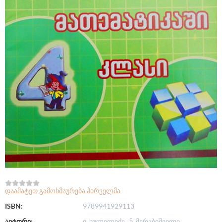
დაამატეთ გამოხმაურება პირველმა
ISBN:
9789941929113
ავტორი:
ი. ხულელიძე , ნ. მერაბიშვილი