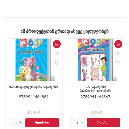
ᲐᲛ ᲞᲠᲝᲓᲣᲥᲢᲗᲐᲜ ᲔᲠᲗᲐᲓ ᲐᲡᲔᲕᲔ ᲧᲘᲓᲣᲚᲝᲑᲔᲜ
365 მრავალფეროვანი სავარჯიშო
365 სავარჯიშო
ბუნებისმეტყველებაში
9789941464881
9789941464867
13,90 ₾
13,90 ₾
ᲨᲔᲘᲫᲘᲜᲔ
ᲨᲔᲘᲫᲘᲜᲔ