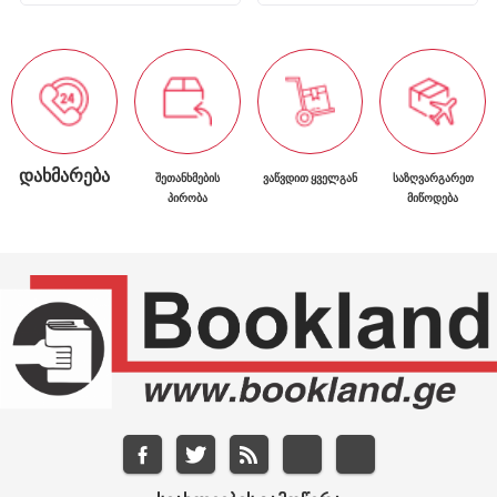
ᲓᲐᲮᲛᲐᲠᲔᲑᲐ
ᲨᲔᲗᲐᲜᲮᲛᲔᲑᲘᲡ
ᲕᲐᲬᲕᲓᲘᲗ ᲧᲕᲔᲚᲒᲐᲜ
ᲡᲐᲖᲦᲕᲐᲠᲒᲐᲠᲔᲗ
ᲞᲘᲠᲝᲑᲐ
ᲛᲘᲬᲝᲓᲔᲑᲐ