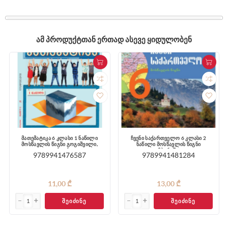
ᲐᲛ ᲞᲠᲝᲓᲣᲥᲢᲗᲐᲜ ᲔᲠᲗᲐᲓ ᲐᲡᲔᲕᲔ ᲧᲘᲓᲣᲚᲝᲑᲔᲜ
მათემატიკა 6 კლასი 1 ნაწილი
ჩვენი საქართველო 6 კლასი 2
მოსწავლის წიგნი გოგიშვილი,
ნაწილი მოსწავლის წიგნი
ვეფხვაძე
ელიზბარაშვილი
9789941476587
9789941481284
11,00 ₾
13,00 ₾
ᲨᲔᲘᲫᲘᲜᲔ
ᲨᲔᲘᲫᲘᲜᲔ