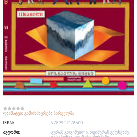
დაამატეთ გამოხმაურება პირველმა
ISBN:
9789941476600
ავტორი:
გურამ გოგიშვილი, თეიმურაზ ვეფხვაძე,
ია მებონია , ლამარა ქურჩიშვ