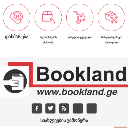
ᲓᲐᲮᲛᲐᲠᲔᲑᲐ
ᲨᲔᲗᲐᲜᲮᲛᲔᲑᲘᲡ
ᲕᲐᲬᲕᲓᲘᲗ ᲧᲕᲔᲚᲒᲐᲜ
ᲡᲐᲖᲦᲕᲐᲠᲒᲐᲠᲔᲗ
ᲞᲘᲠᲝᲑᲐ
ᲛᲘᲬᲝᲓᲔᲑᲐ
ᲡᲘᲐᲮᲚᲔᲔᲑᲘᲡ ᲒᲐᲛᲝᲬᲔᲠᲐ