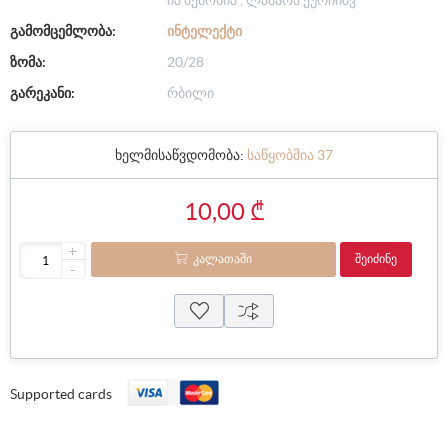
გამომცემლობა:
ᲘᲜᲢᲔᲚᲔᲥᲢᲘ
ზომა:
20/28
გარეკანი:
რბილი
ხელმისაწვდომობა:
საწყობშია 37
10,00 ₾
+
ᲙᲐᲚᲐᲗᲐᲨᲘ
ᲨᲔᲘᲫᲘᲜᲔ
-
Supported cards