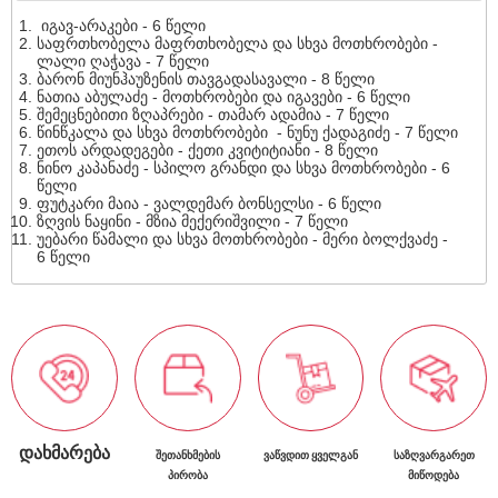
იგავ-არაკები - 6 წელი
საფრთხობელა მაფრთხობელა და სხვა მოთხრობები -
ლალი ღაჭავა - 7 წელი
ბარონ მიუნჰაუზენის თავგადასავალი - 8 წელი
ნათია აბულაძე - მოთხრობები და იგავები - 6 წელი
შემეცნებითი ზღაპრები - თამარ ადამია - 7 წელი
წინწკალა და სხვა მოთხრობები - ნუნუ ქადაგიძე - 7 წელი
ეთოს არდადეგები - ქეთი კვიტიტიანი - 8 წელი
ნინო კაპანაძე - სპილო გრანდი და სხვა მოთხრობები - 6
წელი
ფუტკარი მაია - ვალდემარ ბონსელსი - 6 წელი
ზღვის ნაყინი - მზია მექერიშვილი - 7 წელი
უებარი წამალი და სხვა მოთხრობები - მერი ბოლქვაძე -
6 წელი
ᲓᲐᲮᲛᲐᲠᲔᲑᲐ
ᲨᲔᲗᲐᲜᲮᲛᲔᲑᲘᲡ
ᲕᲐᲬᲕᲓᲘᲗ ᲧᲕᲔᲚᲒᲐᲜ
ᲡᲐᲖᲦᲕᲐᲠᲒᲐᲠᲔᲗ
ᲞᲘᲠᲝᲑᲐ
ᲛᲘᲬᲝᲓᲔᲑᲐ