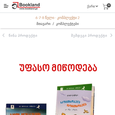
(0)
6-7-8 ᲬᲔᲚᲘ - ᲙᲝᲛᲞᲚᲔᲥᲢᲘ 2
/
მთავარი
კომპლექტები
ᲬᲘᲜᲐ ᲞᲠᲝᲓᲣᲥᲢᲘ
ᲨᲔᲛᲓᲔᲒᲘ ᲞᲠᲝᲓᲣᲥᲢᲘ