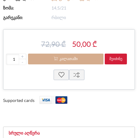
ზომა:
14,5/21
გარეკანი:
რბილი
72,90 ₾
50,00 ₾
+
ᲙᲐᲚᲐᲗᲐᲨᲘ
ᲨᲔᲘᲫᲘᲜᲔ
-
Supported cards
ᲡᲠᲣᲚᲘ ᲐᲦᲬᲔᲠᲐ