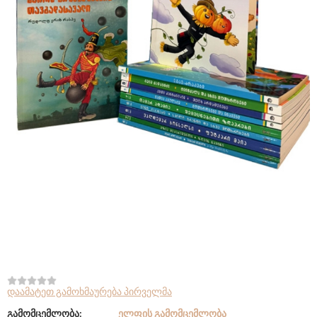
დაამატეთ გამოხმაურება პირველმა
გამომცემლობა:
ᲔᲚᲤᲘᲡ ᲒᲐᲛᲝᲛᲪᲔᲛᲚᲝᲑᲐ