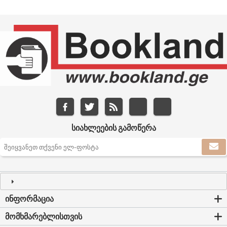
ᲡᲘᲐᲮᲚᲔᲔᲑᲘᲡ ᲒᲐᲛᲝᲬᲔᲠᲐ
ᲘᲜᲤᲝᲠᲛᲐᲪᲘᲐ
ᲛᲝᲛᲮᲛᲐᲠᲔᲑᲚᲘᲡᲗᲕᲘᲡ