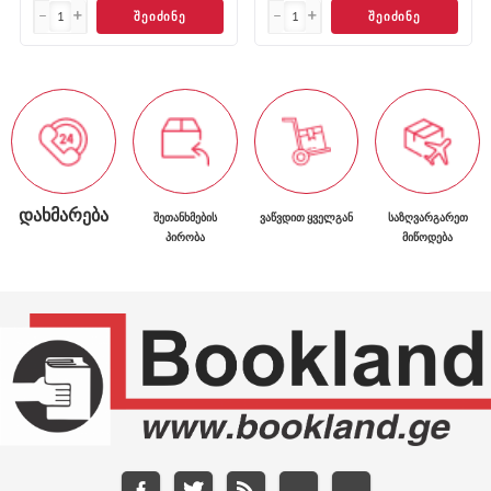
ᲨᲔᲘᲫᲘᲜᲔ
ᲨᲔᲘᲫᲘᲜᲔ
ᲓᲐᲮᲛᲐᲠᲔᲑᲐ
ᲨᲔᲗᲐᲜᲮᲛᲔᲑᲘᲡ
ᲕᲐᲬᲕᲓᲘᲗ ᲧᲕᲔᲚᲒᲐᲜ
ᲡᲐᲖᲦᲕᲐᲠᲒᲐᲠᲔᲗ
ᲞᲘᲠᲝᲑᲐ
ᲛᲘᲬᲝᲓᲔᲑᲐ