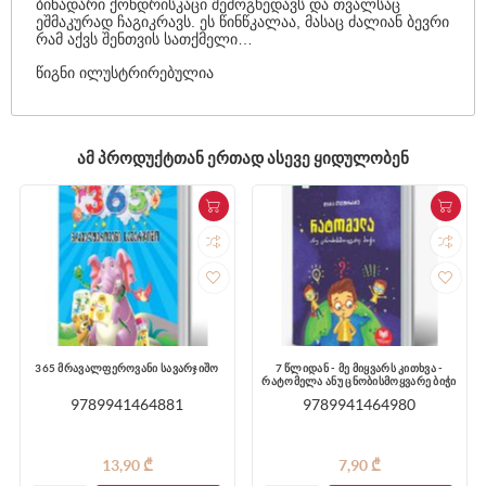
ბინადარი ქონდრისკაცი შემოგხედავს და თვალსაც
ეშმაკურად ჩაგიკრავს. ეს წინწკალაა, მასაც ძალიან ბევრი
რამ აქვს შენთვის სათქმელი…
წიგნი ილუსტრირებულია
ᲐᲛ ᲞᲠᲝᲓᲣᲥᲢᲗᲐᲜ ᲔᲠᲗᲐᲓ ᲐᲡᲔᲕᲔ ᲧᲘᲓᲣᲚᲝᲑᲔᲜ
365 მრავალფეროვანი სავარჯიშო
7 წლიდან - მე მიყვარს კითხვა -
რატომელა ანუ ცნობისმოყვარე ბიჭი
9789941464881
9789941464980
13,90 ₾
7,90 ₾