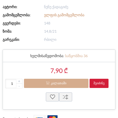
ავტორი:
ნუნუ ქადაგიძე
გამომცემლობა:
ᲔᲚᲤᲘᲡ ᲒᲐᲛᲝᲛᲪᲔᲛᲚᲝᲑᲐ
გვერდები:
148
ზომა:
14,8/21
გარეკანი:
რბილი
ხელმისაწვდომობა:
საწყობშია 36
7,90 ₾
+
ᲙᲐᲚᲐᲗᲐᲨᲘ
ᲨᲔᲘᲫᲘᲜᲔ
-