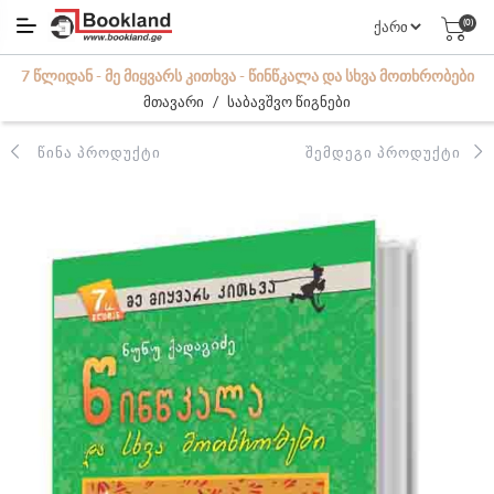
(0)
7 ᲬᲚᲘᲓᲐᲜ - ᲛᲔ ᲛᲘᲧᲕᲐᲠᲡ ᲙᲘᲗᲮᲕᲐ - ᲬᲘᲜᲬᲙᲐᲚᲐ ᲓᲐ ᲡᲮᲕᲐ ᲛᲝᲗᲮᲠᲝᲑᲔᲑᲘ
/
მთავარი
საბავშვო წიგნები
ᲬᲘᲜᲐ ᲞᲠᲝᲓᲣᲥᲢᲘ
ᲨᲔᲛᲓᲔᲒᲘ ᲞᲠᲝᲓᲣᲥᲢᲘ