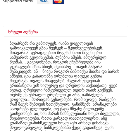
Supported cards
ᲡᲠᲣᲚᲘ ᲐᲦᲬᲔᲠᲐ
ზღაპრებს რა გამოლევს. ისინი ყოველთვის
გამოიკვლევენ გზას ჩვენკენ – მკითხველებისკენ.
მთავარია, ყურადღებით მოვუსმინოთ მშვენიერი
სამყაროს გულისცემას, ბუნების ხმებს, ამღერებულ
წვიმას… გავიგონებთ, როგორ ეჩურჩულება იის
ფურცლები მზის სხივს, მდინარე – თავის პატარა
შენაკადებს, ან – ნიავს როგორ მიმოაქვს მთისა და ბარის
ამბები. ცის კაბადონზე ღრუბლის ფ
აფუკი გუნდა
მიცურავს. თვალს მიადევნებ, ძალიან უხდებიან
ერთმანეთს ცის სილურჯე და ღრუბლის სიქათქათე. უცებ
ხედავ, ღრუბელი ჩამკვრივებულ თეთრ თათს გიქნევს.
თურმე ეს უბრალო ღრუბელი კი არა, ბამბაქულა
ყოფილა... შორიდან გესალმება. რომ იცოდე, რამდენი
რამ მაქვს შენთვის სათქმელიო, განიშნებს. არანაკლები
საოცრება გელოდება, თუ ტყის მწვანე ბილიკებზე
გაისეირნებ. აი, ხის ძირას წინწკლებიანი სოკო მიყუჟულა;
მიუახლოვდები, რათა კარგად დაათვალიერო, ასე
ლამაზად დაწინწკლული სოკო ჯერ არსად გინახავს.
მოულოდნელად, წინწკლებიანი ქუდი გადაიწევა, ტყის