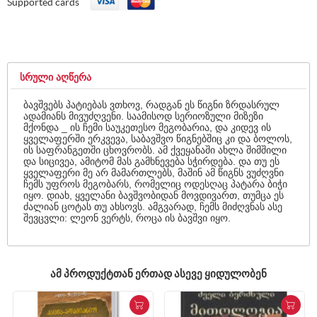
Supported cards
ᲡᲠᲣᲚᲘ ᲐᲦᲬᲔᲠᲐ
ბავშვებს პატიებას ვთხოვ, რადგან ეს წიგნი ზრდასრულ
ადამიანს მივუძღვენი. საამისოდ სერიოზული მიზეზი
მქონდა _ ის ჩემი საუკეთესო მეგობარია, და კიდევ ის
ყველაფერში ერკვევა, საბავშვო წიგნებშიც კი და ბოლოს,
ის საფრანგეთში ცხოვრობს. ამ ქვეყანაში ახლა შიმშილი
და სიცივეა, ამიტომ მას გამხნევება სჭირდება. და თუ ეს
ყველაფერი მე არ მამართლებს, მაშინ ამ წიგნს ვუძღვნი
ჩემს უფროს მეგობარს, რომელიც ოდესღაც პატარა ბიჭი
იყო. დიახ, ყველანი ბავშვობიდან მოვდივართ, თუმცა ეს
ძალიან ცოტას თუ ახსოვს. ამგვარად, ჩემს მიძღვნას ასე
შევცვლი: ლეონ ვერტს, როცა ის ბავშვი იყო.
ᲐᲛ ᲞᲠᲝᲓᲣᲥᲢᲗᲐᲜ ᲔᲠᲗᲐᲓ ᲐᲡᲔᲕᲔ ᲧᲘᲓᲣᲚᲝᲑᲔᲜ