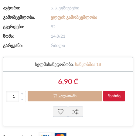
ავტორი:
ა. ს. ეგზიუპერი
გამომცემლობა:
ᲔᲚᲤᲘᲡ ᲒᲐᲛᲝᲛᲪᲔᲛᲚᲝᲑᲐ
გვერდები:
92
ზომა:
14,8/21
გარეკანი:
რბილი
ხელმისაწვდომობა:
საწყობშია 18
6,90 ₾
+
ᲙᲐᲚᲐᲗᲐᲨᲘ
ᲨᲔᲘᲫᲘᲜᲔ
-