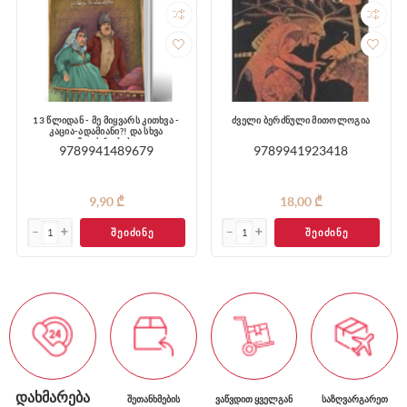
13 წლიდან - მე მიყვარს კითხვა -
ძველი ბერძნული მითოლოგია
კაცია-ადამიანი?! და სხვა
მოთხრობები
9789941489679
9789941923418
9,90 ₾
18,00 ₾
ᲨᲔᲘᲫᲘᲜᲔ
ᲨᲔᲘᲫᲘᲜᲔ
ᲓᲐᲮᲛᲐᲠᲔᲑᲐ
ᲨᲔᲗᲐᲜᲮᲛᲔᲑᲘᲡ
ᲕᲐᲬᲕᲓᲘᲗ ᲧᲕᲔᲚᲒᲐᲜ
ᲡᲐᲖᲦᲕᲐᲠᲒᲐᲠᲔᲗ