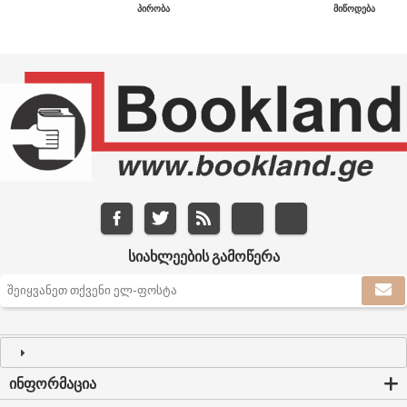
ᲞᲘᲠᲝᲑᲐ
ᲛᲘᲬᲝᲓᲔᲑᲐ
ᲡᲘᲐᲮᲚᲔᲔᲑᲘᲡ ᲒᲐᲛᲝᲬᲔᲠᲐ
ᲘᲜᲤᲝᲠᲛᲐᲪᲘᲐ