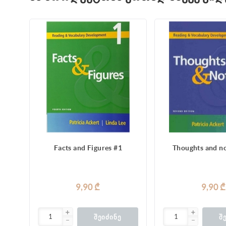
Facts and Figures #1
Thoughts and no
9,90 ₾
9,90 ₾
ᲨᲔᲘᲫᲘᲜᲔ
Შ