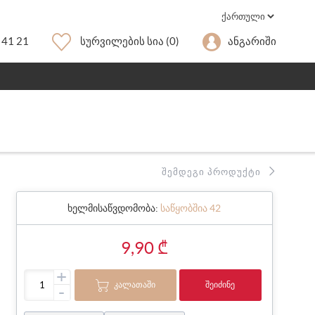
 41 21
Სურვილების Სია
(0)
Ანგარიში
ᲨᲔᲛᲓᲔᲒᲘ ᲞᲠᲝᲓᲣᲥᲢᲘ
ხელმისაწვდომობა:
საწყობშია 42
9,90 ₾
+
ᲙᲐᲚᲐᲗᲐᲨᲘ
ᲨᲔᲘᲫᲘᲜᲔ
-