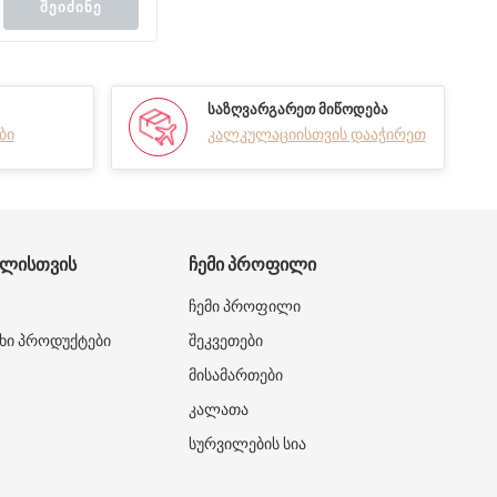
ᲨᲔᲘᲫᲘᲜᲔ
ᲡᲐᲖᲦᲕᲐᲠᲒᲐᲠᲔᲗ ᲛᲘᲬᲝᲓᲔᲑᲐ
ბი
კალკულაციისთვის დააჭირეთ
ᲑᲚᲘᲡᲗᲕᲘᲡ
ᲩᲔᲛᲘ ᲞᲠᲝᲤᲘᲚᲘ
ჩემი პროფილი
ხი პროდუქტები
შეკვეთები
მისამართები
კალათა
სურვილების სია