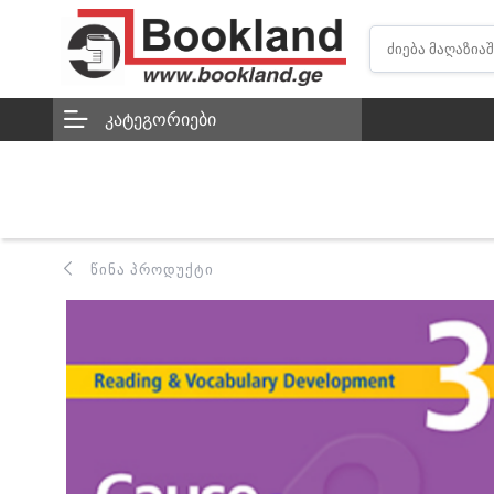
ᲙᲐᲢᲔᲒᲝᲠᲘᲔᲑᲘ
ᲬᲘᲜᲐ ᲞᲠᲝᲓᲣᲥᲢᲘ