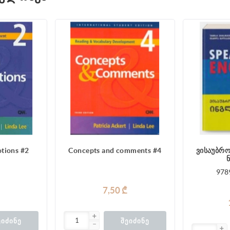
tions #2
Concepts and comments #4
ვისაუბრო
978
7,50 ₾
ᲔᲘᲫᲘᲜᲔ
ᲨᲔᲘᲫᲘᲜᲔ