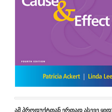
ᲐᲛ ᲞᲠᲝᲓᲣᲥᲢᲗᲐᲜ ᲔᲠᲗᲐᲓ ᲐᲡᲔᲕᲔ ᲧᲘ