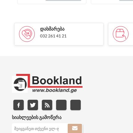
ᲓᲐᲮᲛᲐᲠᲔᲑᲐ
032 261 41 21
ᲡᲘᲐᲮᲚᲔᲔᲑᲘᲡ ᲒᲐᲛᲝᲬᲔᲠᲐ