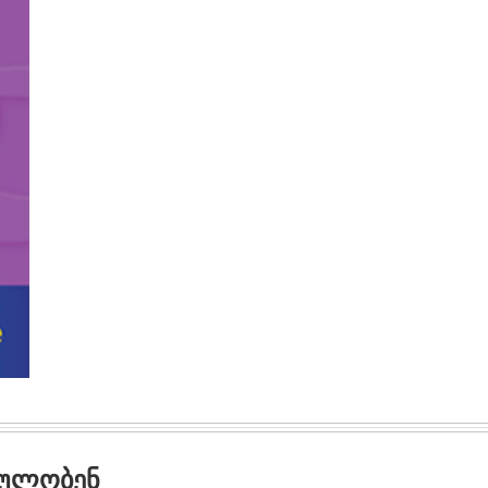
ᲓᲣᲚᲝᲑᲔᲜ