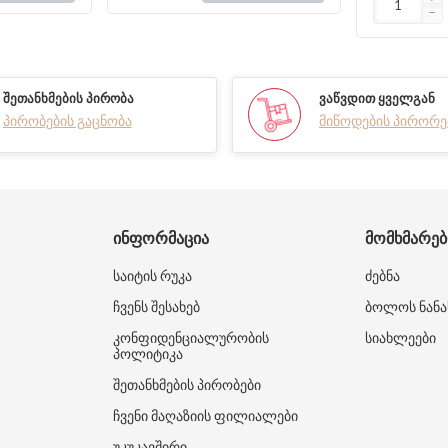
ᲨᲔᲗᲐᲜᲮᲛᲔᲑᲘᲡ ᲞᲘᲠᲝᲑᲐ
ᲕᲐᲬᲕᲓᲘᲗ ᲧᲕᲔᲚᲒᲐᲜ
პირობების გაცნობა
მიწოდების პირორე
ᲘᲜᲤᲝᲠᲛᲐᲪᲘᲐ
ᲛᲝᲛᲮᲛᲐᲠᲔ
საიტის რუკა
ძებნა
ჩვენს შესახებ
ბოლოს ნანა
კონფიდენციალურობის
სიახლეები
პოლიტიკა
შეთანხმების პირობები
ჩვენი მაღაზიის ფილიალები
უკუკავშირი