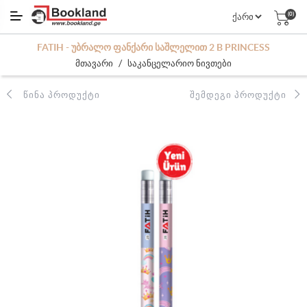
(0)
FATIH - ᲣᲑᲠᲐᲚᲝ ᲤᲐᲜᲥᲐᲠᲘ ᲡᲐᲨᲚᲔᲚᲘᲗ 2 B PRINCESS
/
მთავარი
საკანცელარიო ნივთები
ᲬᲘᲜᲐ ᲞᲠᲝᲓᲣᲥᲢᲘ
ᲨᲔᲛᲓᲔᲒᲘ ᲞᲠᲝᲓᲣᲥᲢᲘ