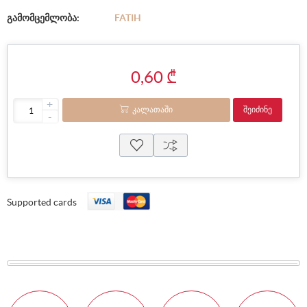
გამომცემლობა:
FATIH
0,60 ₾
+
ᲙᲐᲚᲐᲗᲐᲨᲘ
ᲨᲔᲘᲫᲘᲜᲔ
-
Supported cards