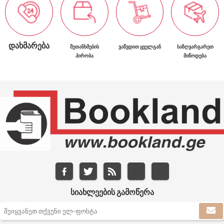
ᲓᲐᲮᲛᲐᲠᲔᲑᲐ
ᲨᲔᲗᲐᲜᲮᲛᲔᲑᲘᲡ
ᲕᲐᲬᲕᲓᲘᲗ ᲧᲕᲔᲚᲒᲐᲜ
ᲡᲐᲖᲦᲕᲐᲠᲒᲐᲠᲔᲗ
ᲞᲘᲠᲝᲑᲐ
ᲛᲘᲬᲝᲓᲔᲑᲐ
ᲡᲘᲐᲮᲚᲔᲔᲑᲘᲡ ᲒᲐᲛᲝᲬᲔᲠᲐ