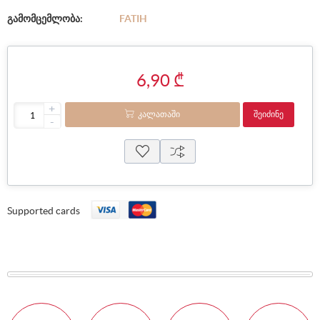
გამომცემლობა:
FATIH
6,90 ₾
+
ᲙᲐᲚᲐᲗᲐᲨᲘ
ᲨᲔᲘᲫᲘᲜᲔ
-
Supported cards