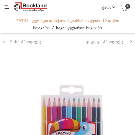
(0)
FATIH - ᲤᲔᲠᲐᲓᲘ ᲤᲐᲜᲥᲐᲠᲘ ᲞᲚᲐᲡᲛᲐᲡᲘᲡ ᲧᲣᲗᲨᲘ 12 ᲤᲔᲠᲘ
/
მთავარი
საკანცელარიო ნივთები
ᲬᲘᲜᲐ ᲞᲠᲝᲓᲣᲥᲢᲘ
ᲨᲔᲛᲓᲔᲒᲘ ᲞᲠᲝᲓᲣᲥᲢᲘ