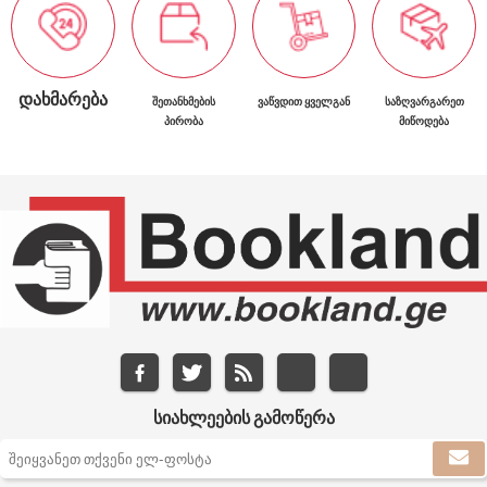
ᲓᲐᲮᲛᲐᲠᲔᲑᲐ
ᲨᲔᲗᲐᲜᲮᲛᲔᲑᲘᲡ
ᲕᲐᲬᲕᲓᲘᲗ ᲧᲕᲔᲚᲒᲐᲜ
ᲡᲐᲖᲦᲕᲐᲠᲒᲐᲠᲔᲗ
ᲞᲘᲠᲝᲑᲐ
ᲛᲘᲬᲝᲓᲔᲑᲐ
ᲡᲘᲐᲮᲚᲔᲔᲑᲘᲡ ᲒᲐᲛᲝᲬᲔᲠᲐ