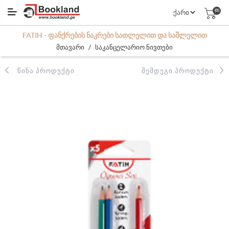
(0)
FATIH - ᲤᲐᲜᲥᲠᲔᲑᲘᲡ ᲜᲐᲙᲠᲔᲑᲘ ᲡᲐᲗᲚᲔᲚᲘᲗ ᲓᲐ ᲡᲐᲨᲚᲔᲚᲘᲗ
/
მთავარი
საკანცელარიო ნივთები
ᲬᲘᲜᲐ ᲞᲠᲝᲓᲣᲥᲢᲘ
ᲨᲔᲛᲓᲔᲒᲘ ᲞᲠᲝᲓᲣᲥᲢᲘ