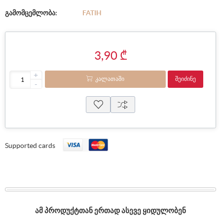
გამომცემლობა:
FATIH
3,90 ₾
+
ᲙᲐᲚᲐᲗᲐᲨᲘ
ᲨᲔᲘᲫᲘᲜᲔ
-
Supported cards
ᲐᲛ ᲞᲠᲝᲓᲣᲥᲢᲗᲐᲜ ᲔᲠᲗᲐᲓ ᲐᲡᲔᲕᲔ ᲧᲘᲓᲣᲚᲝᲑᲔᲜ