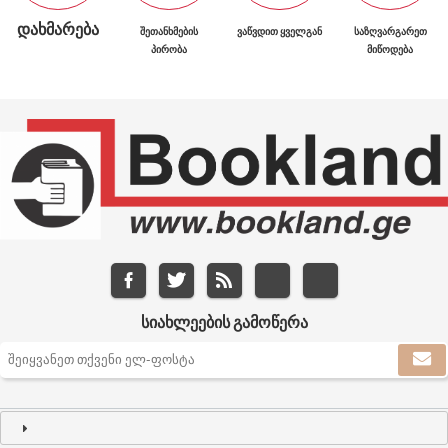
ᲓᲐᲮᲛᲐᲠᲔᲑᲐ
ᲨᲔᲗᲐᲜᲮᲛᲔᲑᲘᲡ
ᲕᲐᲬᲕᲓᲘᲗ ᲧᲕᲔᲚᲒᲐᲜ
ᲡᲐᲖᲦᲕᲐᲠᲒᲐᲠᲔᲗ
ᲞᲘᲠᲝᲑᲐ
ᲛᲘᲬᲝᲓᲔᲑᲐ
ᲡᲘᲐᲮᲚᲔᲔᲑᲘᲡ ᲒᲐᲛᲝᲬᲔᲠᲐ