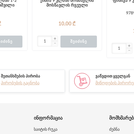
ასი 1-2
ქიმია 9 კლასი მოსწავლის
ფიზიკა 9
იშვილი
მოსწავლის რვეული
978
₾
10,00 ₾
ᲔᲘᲫᲘᲜᲔ
ᲨᲔᲘᲫᲘᲜᲔ
ᲨᲔᲗᲐᲜᲮᲛᲔᲑᲘᲡ ᲞᲘᲠᲝᲑᲐ
ᲕᲐᲬᲕᲓᲘᲗ ᲧᲕᲔᲚᲒᲐᲜ
პირობების გაცნობა
მიწოდების პირორე
ᲘᲜᲤᲝᲠᲛᲐᲪᲘᲐ
ᲛᲝᲛᲮᲛᲐᲠᲔ
საიტის რუკა
ძებნა