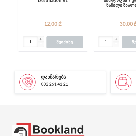
Destination B1
ბიოლოგია 9 კლ
ნაწილი ზაალ
12,00 ₾
30,00 
ᲨᲔᲘᲫᲘᲜᲔ
Შ
ᲓᲐᲮᲛᲐᲠᲔᲑᲐ
032 261 41 21