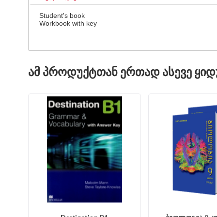
Student's book
Workbook with key
ᲐᲛ ᲞᲠᲝᲓᲣᲥᲢᲗᲐᲜ ᲔᲠᲗᲐᲓ ᲐᲡᲔᲕᲔ ᲧᲘ