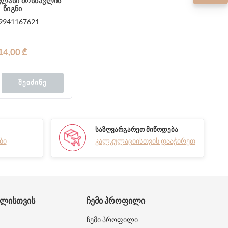
 კლასი მოსწავლის
წიგნი
9941167621
14,00 ₾
ᲨᲔᲘᲫᲘᲜᲔ
ᲡᲐᲖᲦᲕᲐᲠᲒᲐᲠᲔᲗ ᲛᲘᲬᲝᲓᲔᲑᲐ
ბი
კალკულაციისთვის დააჭირეთ
ᲑᲚᲘᲡᲗᲕᲘᲡ
ᲩᲔᲛᲘ ᲞᲠᲝᲤᲘᲚᲘ
ჩემი პროფილი