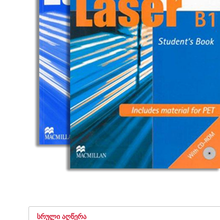
ᲡᲠᲣᲚᲘ ᲐᲦᲬᲔᲠᲐ