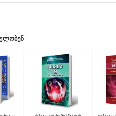
ᲓᲣᲚᲝᲑᲔᲜ