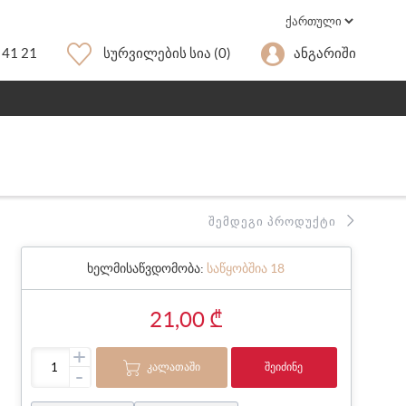
 41 21
Სურვილების Სია
(0)
Ანგარიში
ᲨᲔᲛᲓᲔᲒᲘ ᲞᲠᲝᲓᲣᲥᲢᲘ
ხელმისაწვდომობა:
საწყობშია 18
21,00 ₾
+
ᲙᲐᲚᲐᲗᲐᲨᲘ
ᲨᲔᲘᲫᲘᲜᲔ
-