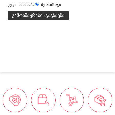
ცუდი
შესანიშნავი
ᲒᲐᲛᲝᲮᲛᲐᲣᲠᲔᲑᲘᲡ ᲒᲐᲒᲖᲐᲕᲜᲐ