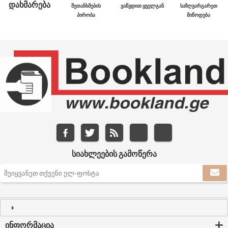
ᲓᲐᲮᲛᲐᲠᲔᲑᲐ
ᲨᲔᲗᲐᲜᲮᲛᲔᲑᲘᲡ
ᲕᲐᲬᲕᲓᲘᲗ ᲧᲕᲔᲚᲒᲐᲜ
ᲡᲐᲖᲦᲕᲐᲠᲒᲐᲠᲔᲗ
ᲞᲘᲠᲝᲑᲐ
ᲛᲘᲬᲝᲓᲔᲑᲐ
ᲡᲘᲐᲮᲚᲔᲔᲑᲘᲡ ᲒᲐᲛᲝᲬᲔᲠᲐ
ᲘᲜᲤᲝᲠᲛᲐᲪᲘᲐ