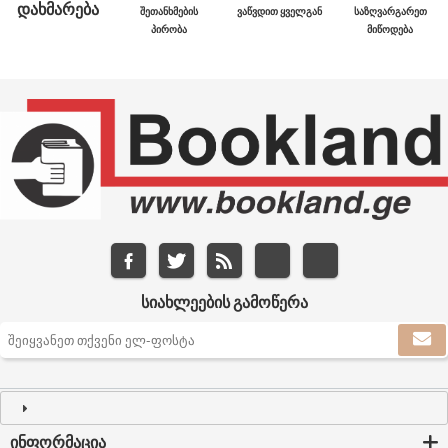
ᲓᲐᲮᲛᲐᲠᲔᲑᲐ
ᲨᲔᲗᲐᲜᲮᲛᲔᲑᲘᲡ
ᲕᲐᲬᲕᲓᲘᲗ ᲧᲕᲔᲚᲒᲐᲜ
ᲡᲐᲖᲦᲕᲐᲠᲒᲐᲠᲔᲗ
ᲞᲘᲠᲝᲑᲐ
ᲛᲘᲬᲝᲓᲔᲑᲐ
ᲡᲘᲐᲮᲚᲔᲔᲑᲘᲡ ᲒᲐᲛᲝᲬᲔᲠᲐ
ᲘᲜᲤᲝᲠᲛᲐᲪᲘᲐ