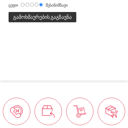
ცუდი
შესანიშნავი
ᲒᲐᲛᲝᲮᲛᲐᲣᲠᲔᲑᲘᲡ ᲒᲐᲒᲖᲐᲕᲜᲐ