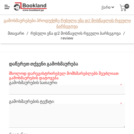
(0)
ᲒᲐᲛᲝᲮᲛᲐᲣᲠᲔᲑᲔᲑᲘ ᲞᲠᲝᲓᲣᲥᲢᲖᲔ
ᲠᲣᲡᲣᲚᲘ ᲔᲜᲐ Დ2 ᲛᲝᲡᲬᲐᲕᲚᲘᲡ ᲠᲕᲔᲣᲚᲘ
ᲑᲐᲠᲡᲔᲒᲝᲕᲐ
/
/
მთავარი
რუსული ენა დ2 მოსწავლის რვეული ბარსეგოვა
review
ᲓᲐᲬᲔᲠᲔᲗ ᲗᲥᲕᲔᲜᲘ ᲒᲐᲛᲝᲮᲛᲐᲣᲠᲔᲑᲐ
მხოლოდ დარეგისტრირებულ მომხმარებლებს შეუძლიათ
გამოხმაურების დატოვება
ᲒᲐᲛᲝᲮᲛᲐᲣᲠᲔᲑᲘᲡ ᲡᲐᲗᲐᲣᲠᲘ:
*
ᲒᲐᲛᲝᲮᲛᲐᲣᲠᲔᲑᲘᲡ ᲢᲔᲥᲡᲢᲘ:
*