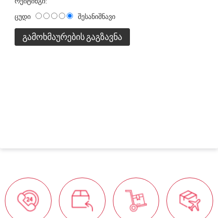
რეიტინგი:
ცუდი
შესანიშნავი
ᲒᲐᲛᲝᲮᲛᲐᲣᲠᲔᲑᲘᲡ ᲒᲐᲒᲖᲐᲕᲜᲐ