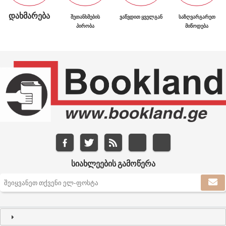
ᲓᲐᲮᲛᲐᲠᲔᲑᲐ
ᲨᲔᲗᲐᲜᲮᲛᲔᲑᲘᲡ
ᲕᲐᲬᲕᲓᲘᲗ ᲧᲕᲔᲚᲒᲐᲜ
ᲡᲐᲖᲦᲕᲐᲠᲒᲐᲠᲔᲗ
ᲞᲘᲠᲝᲑᲐ
ᲛᲘᲬᲝᲓᲔᲑᲐ
ᲡᲘᲐᲮᲚᲔᲔᲑᲘᲡ ᲒᲐᲛᲝᲬᲔᲠᲐ