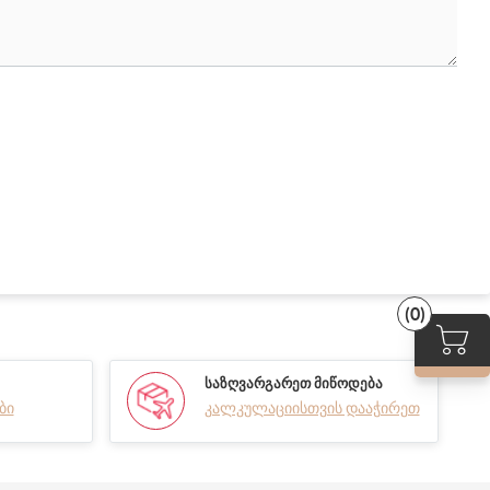
(0)
ᲡᲐᲖᲦᲕᲐᲠᲒᲐᲠᲔᲗ ᲛᲘᲬᲝᲓᲔᲑᲐ
ბი
კალკულაციისთვის დააჭირეთ