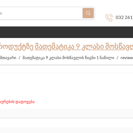
032 261
ᲞᲠᲝᲓᲣᲥᲢᲖᲔ
ᲛᲐᲗᲔᲛᲐᲢᲘᲙᲐ 9 ᲙᲚᲐᲡᲘ ᲛᲝᲡᲬᲐᲕᲚ
/
/
review
მთავარი
მათემატიკა 9 კლასი მოსწავლის წიგნი 1 ნაწილი
ურების დატოვება