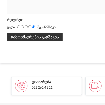
რეიტინგი:
ცუდი
შესანიშნავი
ᲒᲐᲛᲝᲮᲛᲐᲣᲠᲔᲑᲘᲡ ᲒᲐᲒᲖᲐᲕᲜᲐ
ᲓᲐᲮᲛᲐᲠᲔᲑᲐ
032 261 41 21