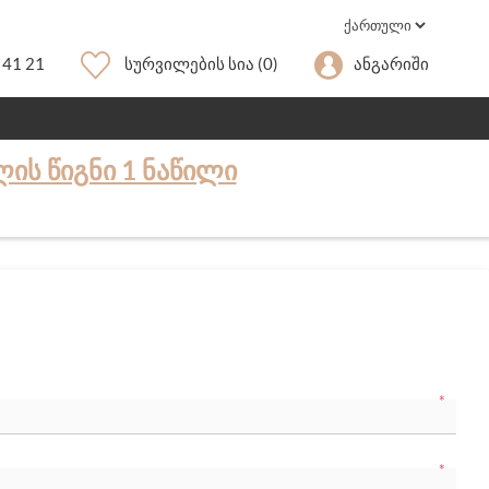
 41 21
Სურვილების Სია
(0)
Ანგარიში
ᲘᲡ ᲬᲘᲒᲜᲘ 1 ᲜᲐᲬᲘᲚᲘ
*
*