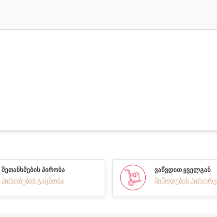
ᲨᲔᲗᲐᲜᲮᲛᲔᲑᲘᲡ ᲞᲘᲠᲝᲑᲐ
ᲕᲐᲬᲕᲓᲘᲗ ᲧᲕᲔᲚᲒᲐᲜ
პირობების გაცნობა
მიწოდების პირორე