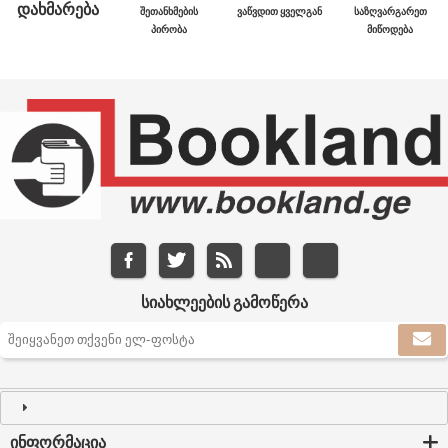
ᲓᲐᲮᲛᲐᲠᲔᲑᲐ
ᲨᲔᲗᲐᲜᲮᲛᲔᲑᲘᲡ
ᲕᲐᲬᲕᲓᲘᲗ ᲧᲕᲔᲚᲒᲐᲜ
ᲡᲐᲖᲦᲕᲐᲠᲒᲐᲠᲔᲗ
ᲞᲘᲠᲝᲑᲐ
ᲛᲘᲬᲝᲓᲔᲑᲐ
ᲡᲘᲐᲮᲚᲔᲔᲑᲘᲡ ᲒᲐᲛᲝᲬᲔᲠᲐ
ᲘᲜᲤᲝᲠᲛᲐᲪᲘᲐ