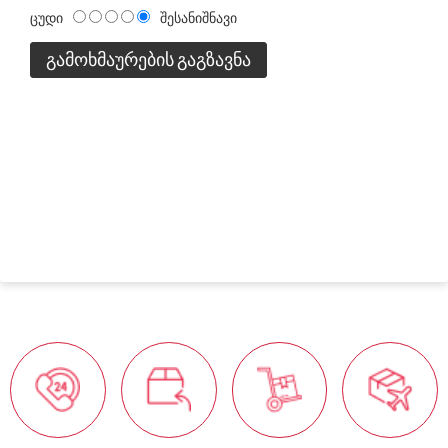
ცუდი
შესანიშნავი
ᲒᲐᲛᲝᲮᲛᲐᲣᲠᲔᲑᲘᲡ ᲒᲐᲒᲖᲐᲕᲜᲐ