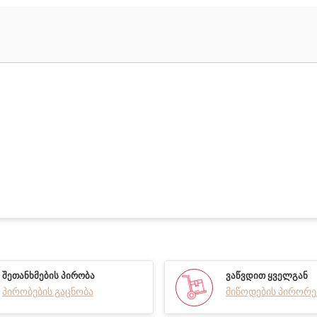
ᲨᲔᲗᲐᲜᲮᲛᲔᲑᲘᲡ ᲞᲘᲠᲝᲑᲐ
ᲕᲐᲬᲕᲓᲘᲗ ᲧᲕᲔᲚᲒᲐᲜ
პირობების გაცნობა
მიწოდების პირორე