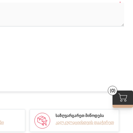
*
(0)
ᲡᲐᲖᲦᲕᲐᲠᲒᲐᲠᲔᲗ ᲛᲘᲬᲝᲓᲔᲑᲐ
ბი
კალკულაციისთვის დააჭირეთ