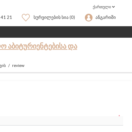
 41 21
Სურვილების Სია
(0)
Ანგარიში
Ო ᲐᲑᲘᲢᲣᲠᲘᲔᲜᲢᲔᲑᲘᲡᲐ ᲓᲐ
/
review
ვის
*