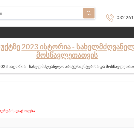
032 261
ᲓᲣᲥᲢᲖᲔ
2023 ᲘᲡᲢᲝᲠᲘᲐ - ᲡᲐᲮᲔᲚᲛᲫᲦᲕᲐᲜᲔᲚ
ᲛᲝᲡᲬᲐᲕᲚᲔᲗᲐᲗᲕᲘᲡ
2023 ისტორია - სახელმძღვანელო აბიტურიენტებისა და მოსწავლეთათ
ურების დატოვება