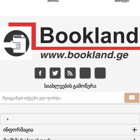
ᲞᲘᲠᲝᲑᲐ
ᲛᲘᲬᲝᲓᲔᲑᲐ
ᲡᲘᲐᲮᲚᲔᲔᲑᲘᲡ ᲒᲐᲛᲝᲬᲔᲠᲐ
ᲘᲜᲤᲝᲠᲛᲐᲪᲘᲐ