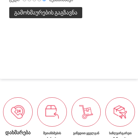
ᲒᲐᲛᲝᲮᲛᲐᲣᲠᲔᲑᲘᲡ ᲒᲐᲒᲖᲐᲕᲜᲐ
ᲓᲐᲮᲛᲐᲠᲔᲑᲐ
ᲨᲔᲗᲐᲜᲮᲛᲔᲑᲘᲡ
ᲕᲐᲬᲕᲓᲘᲗ ᲧᲕᲔᲚᲒᲐᲜ
ᲡᲐᲖᲦᲕᲐᲠᲒᲐᲠᲔᲗ