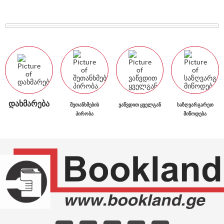
ᲓᲐᲮᲛᲐᲠᲔᲑᲐ
ᲨᲔᲗᲐᲜᲮᲛᲔᲑᲘᲡ
ᲕᲐᲬᲕᲓᲘᲗ ᲧᲕᲔᲚᲒᲐᲜ
ᲡᲐᲖᲦᲕᲐᲠᲒᲐᲠᲔᲗ
ᲞᲘᲠᲝᲑᲐ
ᲛᲘᲬᲝᲓᲔᲑᲐ