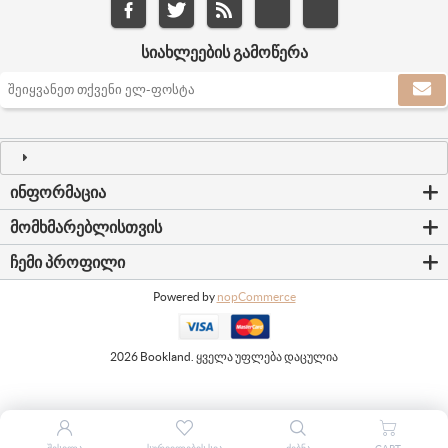
ᲡᲘᲐᲮᲚᲔᲔᲑᲘᲡ ᲒᲐᲛᲝᲬᲔᲠᲐ
ᲘᲜᲤᲝᲠᲛᲐᲪᲘᲐ
ᲛᲝᲛᲮᲛᲐᲠᲔᲑᲚᲘᲡᲗᲕᲘᲡ
ᲩᲔᲛᲘ ᲞᲠᲝᲤᲘᲚᲘ
Powered by
nopCommerce
2026 Bookland. ყველა უფლება დაცულია