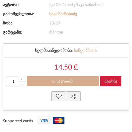
ავტორი:
ეკა ზამბახიძე მაკა ზამბახიძე
გამომცემლობა:
ᲛᲐᲙᲐ ᲖᲐᲛᲑᲐᲮᲘᲫᲔ
ზომა:
20/29
გარეკანი:
რბილი
ხელმისაწვდომობა:
საწყობშია 5
14,50 ₾
+
ᲙᲐᲚᲐᲗᲐᲨᲘ
ᲨᲔᲘᲫᲘᲜᲔ
-
Supported cards