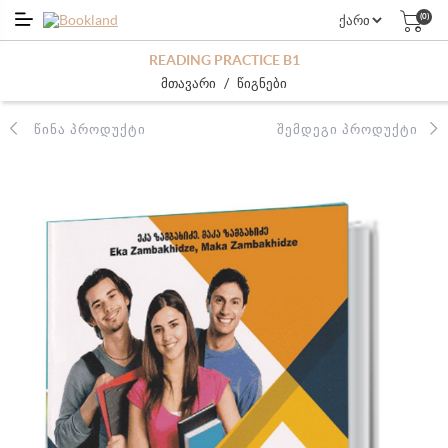
(0)
READING PRACTICE B1
/
მთავარი
წიგნები
ᲬᲘᲜᲐ ᲞᲠᲝᲓᲣᲥᲢᲘ
ᲨᲔᲛᲓᲔᲒᲘ ᲞᲠᲝᲓᲣᲥᲢᲘ