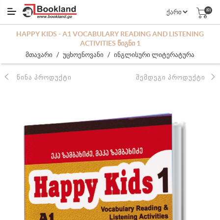
(0)
HAPPY KIDS - A1 VOCABULARY READING AND LISTENING
ACTIVITIES ᲬᲘᲒᲜᲘ 1
/
/
მთავარი
უცხოენოვანი
ინგლისური ლიტერატურა
ᲬᲘᲜᲐ ᲞᲠᲝᲓᲣᲥᲢᲘ
ᲨᲔᲛᲓᲔᲒᲘ ᲞᲠᲝᲓᲣᲥᲢᲘ