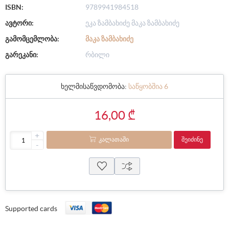
ISBN:
9789941984518
ავტორი:
ეკა ზამბახიძე მაკა ზამბახიძე
გამომცემლობა:
ᲛᲐᲙᲐ ᲖᲐᲛᲑᲐᲮᲘᲫᲔ
გარეკანი:
რბილი
ხელმისაწვდომობა:
საწყობშია 6
16,00 ₾
+
ᲙᲐᲚᲐᲗᲐᲨᲘ
ᲨᲔᲘᲫᲘᲜᲔ
-
Supported cards