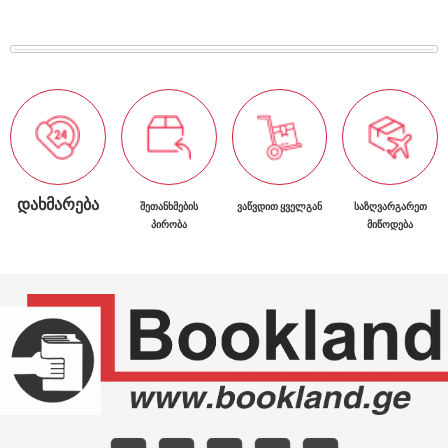
ᲓᲐᲮᲛᲐᲠᲔᲑᲐ
ᲨᲔᲗᲐᲜᲮᲛᲔᲑᲘᲡ
ᲕᲐᲬᲕᲓᲘᲗ ᲧᲕᲔᲚᲒᲐᲜ
ᲡᲐᲖᲦᲕᲐᲠᲒᲐᲠᲔᲗ
ᲞᲘᲠᲝᲑᲐ
ᲛᲘᲬᲝᲓᲔᲑᲐ