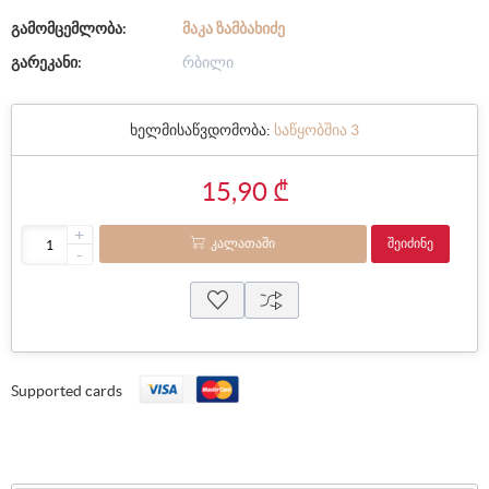
გამომცემლობა:
ᲛᲐᲙᲐ ᲖᲐᲛᲑᲐᲮᲘᲫᲔ
გარეკანი:
რბილი
ხელმისაწვდომობა:
საწყობშია 3
15,90 ₾
+
ᲙᲐᲚᲐᲗᲐᲨᲘ
ᲨᲔᲘᲫᲘᲜᲔ
-
Supported cards