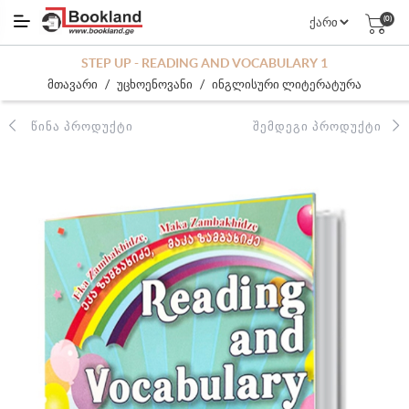
(0)
STEP UP - READING AND VOCABULARY 1
/
/
მთავარი
უცხოენოვანი
ინგლისური ლიტერატურა
ᲬᲘᲜᲐ ᲞᲠᲝᲓᲣᲥᲢᲘ
ᲨᲔᲛᲓᲔᲒᲘ ᲞᲠᲝᲓᲣᲥᲢᲘ