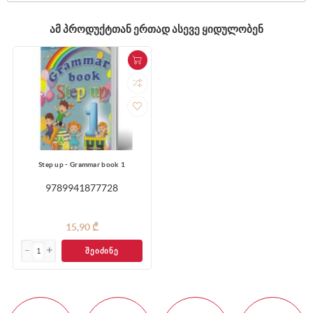
ᲐᲛ ᲞᲠᲝᲓᲣᲥᲢᲗᲐᲜ ᲔᲠᲗᲐᲓ ᲐᲡᲔᲕᲔ ᲧᲘᲓᲣᲚᲝᲑᲔᲜ
Step up - Grammar book 1
9789941877728
15,90 ₾
ᲨᲔᲘᲫᲘᲜᲔ