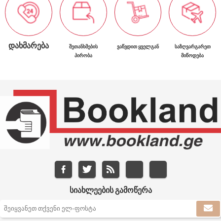
ᲓᲐᲮᲛᲐᲠᲔᲑᲐ
ᲨᲔᲗᲐᲜᲮᲛᲔᲑᲘᲡ
ᲕᲐᲬᲕᲓᲘᲗ ᲧᲕᲔᲚᲒᲐᲜ
ᲡᲐᲖᲦᲕᲐᲠᲒᲐᲠᲔᲗ
ᲞᲘᲠᲝᲑᲐ
ᲛᲘᲬᲝᲓᲔᲑᲐ
ᲡᲘᲐᲮᲚᲔᲔᲑᲘᲡ ᲒᲐᲛᲝᲬᲔᲠᲐ