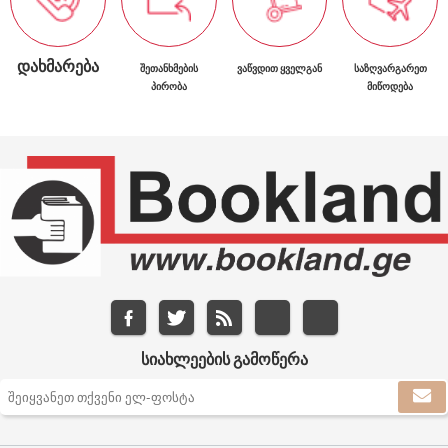
ᲓᲐᲮᲛᲐᲠᲔᲑᲐ
ᲨᲔᲗᲐᲜᲮᲛᲔᲑᲘᲡ
ᲕᲐᲬᲕᲓᲘᲗ ᲧᲕᲔᲚᲒᲐᲜ
ᲡᲐᲖᲦᲕᲐᲠᲒᲐᲠᲔᲗ
ᲞᲘᲠᲝᲑᲐ
ᲛᲘᲬᲝᲓᲔᲑᲐ
ᲡᲘᲐᲮᲚᲔᲔᲑᲘᲡ ᲒᲐᲛᲝᲬᲔᲠᲐ