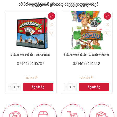
ᲐᲛ ᲞᲠᲝᲓᲣᲥᲢᲗᲐᲜ ᲔᲠᲗᲐᲓ ᲐᲡᲔᲕᲔ ᲧᲘᲓᲣᲚᲝᲑᲔᲜ
სამაგიდო თამაში - დეტექტივი
სამაგიდო თამაში - საბავშვო მაფია
0714655185707
0714655181112
34,90 ₾
29,90 ₾
ᲨᲔᲘᲫᲘᲜᲔ
ᲨᲔᲘᲫᲘᲜᲔ