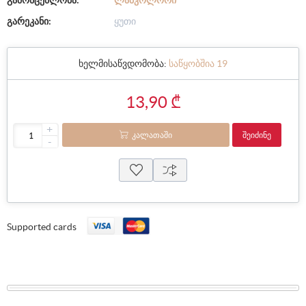
გამომცემლობა:
ᲚᲐᲑᲙᲝᲚᲝᲠᲘ
გარეკანი:
ყუთი
ხელმისაწვდომობა:
საწყობშია 19
13,90 ₾
+
ᲙᲐᲚᲐᲗᲐᲨᲘ
ᲨᲔᲘᲫᲘᲜᲔ
-
Supported cards