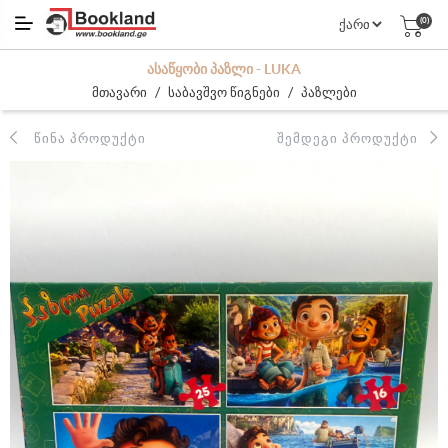
(0)
ᲐᲡᲐᲬᲧᲝᲑᲘ ᲞᲐᲖᲚᲘ - LUKA
/
/
მთავარი
საბავშვო წიგნები
პაზლები
ᲬᲘᲜᲐ ᲞᲠᲝᲓᲣᲥᲢᲘ
ᲨᲔᲛᲓᲔᲒᲘ ᲞᲠᲝᲓᲣᲥᲢᲘ