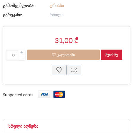
გამომცემლობა:
ᲢᲠᲘᲐᲡᲘ
გარეკანი:
რბილი
31,00 ₾
+
ᲙᲐᲚᲐᲗᲐᲨᲘ
ᲨᲔᲘᲫᲘᲜᲔ
-
Supported cards
ᲡᲠᲣᲚᲘ ᲐᲦᲬᲔᲠᲐ