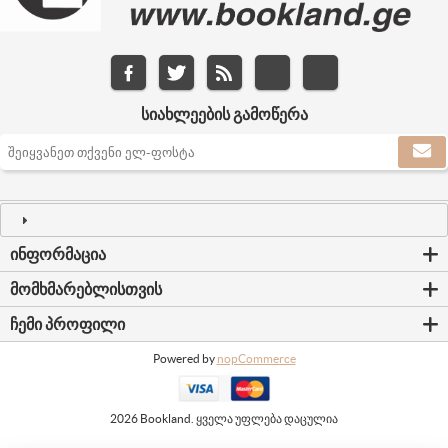
ᲡᲘᲐᲮᲚᲔᲔᲑᲘᲡ ᲒᲐᲛᲝᲬᲔᲠᲐ
ᲘᲜᲤᲝᲠᲛᲐᲪᲘᲐ
ᲛᲝᲛᲮᲛᲐᲠᲔᲑᲚᲘᲡᲗᲕᲘᲡ
ᲩᲔᲛᲘ ᲞᲠᲝᲤᲘᲚᲘ
Powered by
nopCommerce
2026 Bookland. ყველა უფლება დაცულია